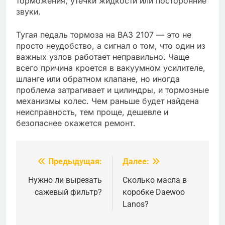
торможения, утечки жидкости или посторонние
звуки.
Тугая педаль тормоза на ВАЗ 2107 — это не
просто неудобство, а сигнал о том, что один из
важных узлов работает неправильно. Чаще
всего причина кроется в вакуумном усилителе,
шланге или обратном клапане, но иногда
проблема затрагивает и цилиндры, и тормозные
механизмы колес. Чем раньше будет найдена
неисправность, тем проще, дешевле и
безопаснее окажется ремонт.
Предыдущая:
Далее:
Навигация
по
Нужно ли вырезать
Сколько масла в
сажевый фильтр?
коробке Daewoo
записям
Lanos?