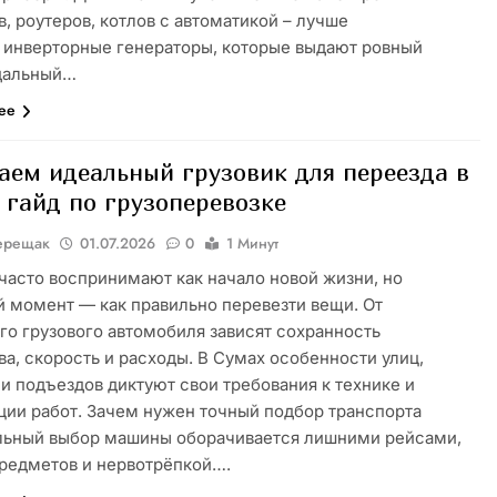
в, роутеров, котлов с автоматикой – лучше
 инверторные генераторы, которые выдают ровный
дальный…
лее
аем идеальный грузовик для переезда в
 гайд по грузоперевозке
Верещак
01.07.2026
0
1 Минут
часто воспринимают как начало новой жизни, но
 момент — как правильно перевезти вещи. От
го грузового автомобиля зависят сохранность
а, скорость и расходы. В Сумах особенности улиц,
 и подъездов диктуют свои требования к технике и
ции работ. Зачем нужен точный подбор транспорта
льный выбор машины оборачивается лишними рейсами,
редметов и нервотрёпкой….