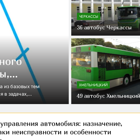
ЧЕРКАССЫ
36 автобус Черкассы
22.12
ИНТЕРЕСНЫЕ ФАКТЫ
ного
Интересные 
ы,
Австралию
ХМЕЛЬНИЦКИЙ
а из базовых тем
Австралия — уникальная ст
я в задачах,…
своим природным разнооб
49 автобус Хмельницки
 управления автомобиля: назначение,
аки неисправности и особенности