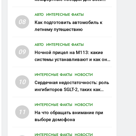
семьи
АВТО
ИНТЕРЕСНЫЕ ФАКТЫ
08
Как подготовить автомобиль к
летнему путешествию
АВТО
ИНТЕРЕСНЫЕ ФАКТЫ
09
Ночной прицел на M113: какие
системы устанавливают и как они
меняют тактику
ИНТЕРЕСНЫЕ ФАКТЫ
НОВОСТИ
10
Сердечная недостаточность: роль
ингибиторов SGLT-2, таких как
Форксига, в современном лечении
ИНТЕРЕСНЫЕ ФАКТЫ
НОВОСТИ
11
На что обращать внимание при
выборе домофона
ИНТЕРЕСНЫЕ ФАКТЫ
НОВОСТИ