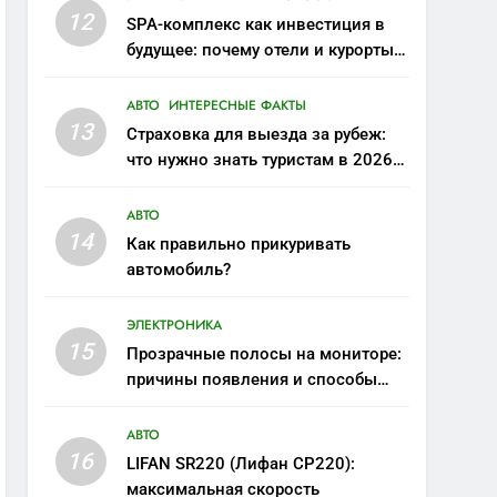
12
SPA-комплекс как инвестиция в
будущее: почему отели и курорты
выбирают wellness-направление
АВТО
ИНТЕРЕСНЫЕ ФАКТЫ
13
Страховка для выезда за рубеж:
что нужно знать туристам в 2026
году
АВТО
14
Как правильно прикуривать
автомобиль?
ЭЛЕКТРОНИКА
15
Прозрачные полосы на мониторе:
причины появления и способы
устранения
АВТО
16
LIFAN SR220 (Лифан СР220):
максимальная скорость