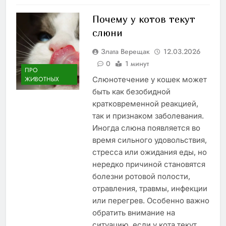
Почему у котов текут
слюни
Злата Верещак
12.03.2026
0
1 минут
ПРО
Слюнотечение у кошек может
ЖИВОТНЫХ
быть как безобидной
кратковременной реакцией,
так и признаком заболевания.
Иногда слюна появляется во
время сильного удовольствия,
стресса или ожидания еды, но
нередко причиной становятся
болезни ротовой полости,
отравления, травмы, инфекции
или перегрев. Особенно важно
обратить внимание на
ситуацию, если у кота текут