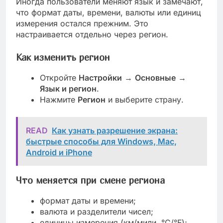
Иногда пользователи меняют язык и замечают,
что формат даты, времени, валюты или единиц
измерения остался прежним. Это
настраивается отдельно через регион.
Как изменить регион
Откройте
Настройки
→
Основные
→
Язык и регион
.
Нажмите
Регион
и выберите страну.
READ
Как узнать разрешение экрана:
быстрые способы для Windows, Mac,
Android и iPhone
Что меняется при смене региона
формат даты и времени;
валюта и разделители чисел;
единицы измерения (км/мили, °C/°F);