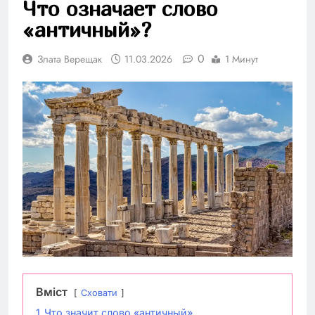
Что означает слово
«античный»?
0
Злата Верещак
11.03.2026
1 Минут
Вміст
Сховати
1
Что значит слово «античный»