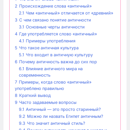
2
Происхождение слова «античный»
2.1
Чем «античный» отличается от «древний»
3
С чем связано понятие античности
3.1
Основные черты античности
4
Где употребляется слово «античный»
4.1
Примеры употребления
5
Что такое античная культура
5.1
Что входит в античную культуру
6
Почему античность важна до сих пор
6.1
Влияние античного мира на
современность
7
Примеры, когда слово «античный»
употреблено правильно
8
Краткий вывод
9
Часто задаваемые вопросы
9.1
Античный — это просто старинный?
9.2
Можно ли назвать Египет античным?
9.3
Что значит античный стиль?