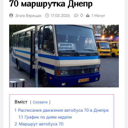
70 маршрутка Днепр
0
Злата Верещак
17.05.2026
1 Минут
Вміст
Сховати
1
Расписание движения автобуса 70 в Днепре
1.1
График по дням недели
2
Маршрут автобуса 70