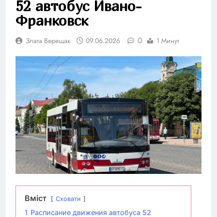
52 автобус Ивано-
Франковск
0
Злата Верещак
09.06.2026
1 Минут
Вміст
Сховати
1
Расписание движения автобуса 52