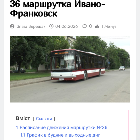
36 маршрутка Ивано-
Франковск
0
Злата Верещак
04.06.2026
1 Минут
Вміст
Сховати
1
Расписание движения маршрутки №36
1.1
График в будние и выходные дни