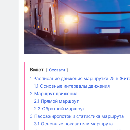
Вміст
Сховати
1
Расписание движения маршрутки 25 в Жит
1.1
Основные интервалы движения
2
Маршрут движения
2.1
Прямой маршрут
2.2
Обратный маршрут
3
Пассажиропоток и статистика маршрута
3.1
Основные показатели маршрута