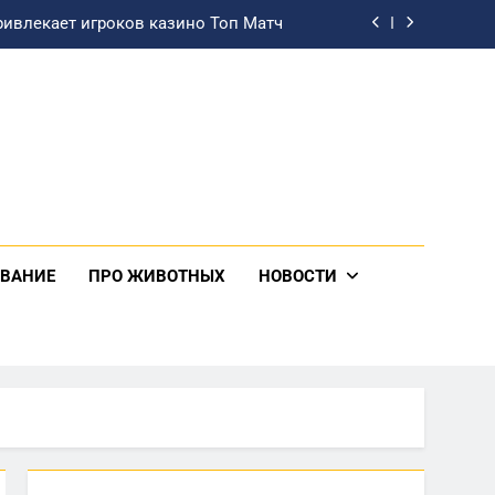
ривлекает игроков казино Топ Матч
ыбрать резервный источник питания
а в Сумах: гайд по грузоперевозке
исправности и особенности выбора
ривлекает игроков казино Топ Матч
ыбрать резервный источник питания
ОВАНИЕ
ПРО ЖИВОТНЫХ
НОВОСТИ
а в Сумах: гайд по грузоперевозке