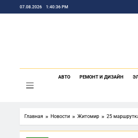
Перейти
07.08.2026
1:40:38 PM
к
содержимому
Poz
АВТО
РЕМОНТ И ДИЗАЙН
Э
Главная
Новости
Житомир
25 маршрутк