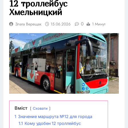
12 троллейбус
Хмельницкий
0
Злата Верещак
15.06.2026
1 Минут
Вміст
Сховати
1
Значение маршрута №12 для города
1.1
Кому удобен 12 троллейбус