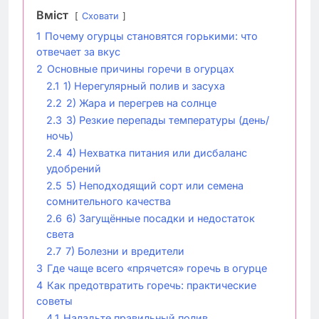
Вміст
Сховати
1
Почему огурцы становятся горькими: что
отвечает за вкус
2
Основные причины горечи в огурцах
2.1
1) Нерегулярный полив и засуха
2.2
2) Жара и перегрев на солнце
2.3
3) Резкие перепады температуры (день/
ночь)
2.4
4) Нехватка питания или дисбаланс
удобрений
2.5
5) Неподходящий сорт или семена
сомнительного качества
2.6
6) Загущённые посадки и недостаток
света
2.7
7) Болезни и вредители
3
Где чаще всего «прячется» горечь в огурце
4
Как предотвратить горечь: практические
советы
4.1
Наладьте правильный полив