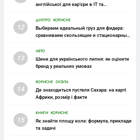
англійської для кар’єри в IT та
міжнародних компаніях
ДНІПРО
КОРИСНЕ
12
Выбираем идеальный груз для фидера:
сравниваем скользящие и стационарные
монтажи
АВТО
13
Шини для українського липня: як оцінити
бренд у реальних умовах
КОРИСНЕ
ОСВІТА
14
Де знаходиться пустеля Сахара: на карті
Африки, розмір і факти
КНИГИ
КОРИСНЕ
15
Як знайти площу кола: формула, приклади
та задачі