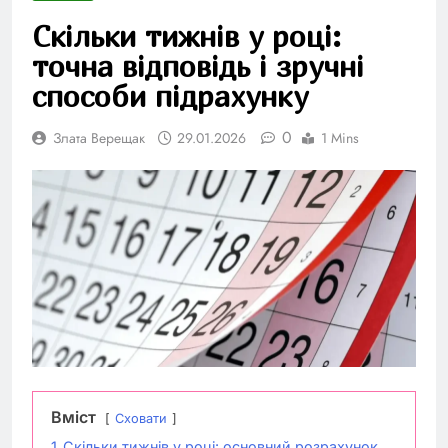
Скільки тижнів у році:
точна відповідь і зручні
способи підрахунку
0
Злата Верещак
29.01.2026
1 Mins
Вміст
Сховати
1
Скільки тижнів у році: основний розрахунок