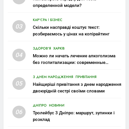
определенной модели?
КАР'ЄРА І БІЗНЕС
03
Скільки насправді коштує текст:
розбираємось у цінах на копірайтинг
ЗДОРОВ'Я
ХАРКІВ
04
Можно ли начать лечение алкоголизма
без госпитализации: современные
возможности
З ДНЕМ НАРОДЖЕННЯ
ПРИВІТАННЯ
05
Найщиріші привітання з днем народження
двоюрідній сестрі своїми словами
ДНІПРО
НОВИНИ
06
Тролейбус 3 Дніпро: маршрут, зупинки і
розклад