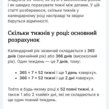
і як швидко порахувати тижні між датами. У цій
статті розберемося, скільки тижнів у
календарному році насправді та звідки
беруться відмінності.
Скільки тижнів у році: основний
розрахунок
Календарний рік зазвичай складається з
365
днів
(звичайний рік) або
366 днів
(високосний
рік). Один тиждень — це
7 днів
, тому:
365 ÷ 7 = 52 тижні
і ще
1 день
«зверху».
366 ÷ 7 = 52 тижні
і ще
2 дні
«зверху».
Тобто в будь-якому році є
52 повні тижні
, а
також 1 або 2 «зайві» дні, які не складаються в
ще один повний тиждень.