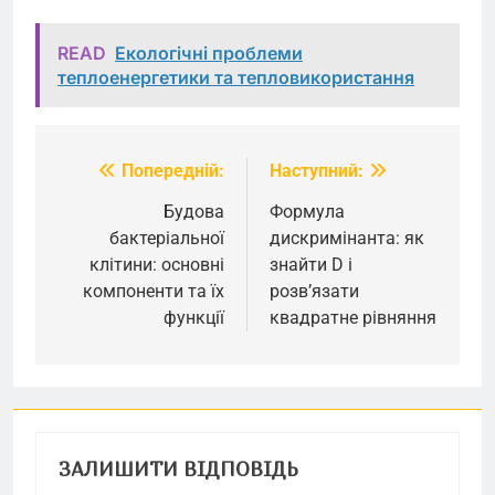
READ
Екологічні проблеми
теплоенергетики та тепловикористання
Попередній:
Наступний:
Навігація
записів
Будова
Формула
бактеріальної
дискримінанта: як
клітини: основні
знайти D і
компоненти та їх
розв’язати
функції
квадратне рівняння
ЗАЛИШИТИ ВІДПОВІДЬ