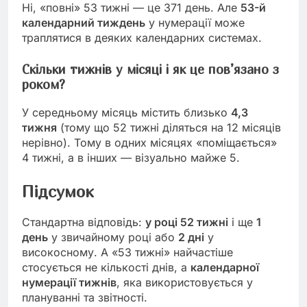
Ні, «повні» 53 тижні — це 371 день. Але
53-й
календарний тиждень
у нумерації може
траплятися в деяких календарних системах.
Скільки тижнів у місяці і як це пов’язано з
роком?
У середньому місяць містить близько
4,3
тижня
(тому що 52 тижні діляться на 12 місяців
нерівно). Тому в одних місяцях «поміщається»
4 тижні, а в інших — візуально майже 5.
Підсумок
Стандартна відповідь:
у році 52 тижні
і ще
1
день
у звичайному році або
2 дні
у
високосному. А «53 тижні» найчастіше
стосується не кількості днів, а
календарної
нумерації тижнів
, яка використовується у
плануванні та звітності.