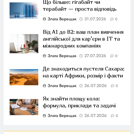
Що більше: гігабайт чи
терабайт — проста відповідь
Злата Верещак
31.07.2026
0
Від A1 до B2: ваш план вивчення
англійської для кар’єри в IT та
міжнародних компаніях
Злата Верещак
27.07.2026
0
Де знаходиться пустеля Сахара:
на карті Африки, розмір і факти
Злата Верещак
26.07.2026
0
Як знайти площу кола:
формула, приклади та задачі
Злата Верещак
26.07.2026
0