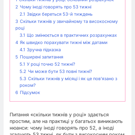
2
Чому іноді говорять про 53 тижні
2.1
Звідки береться 53-й тиждень
3
Скільки тижнів у звичайному та високосному
році
3.1
Що змінюється в практичних розрахунках
4
Як швидко порахувати тижні між датами
4.1
Зручна підказка
5
Поширені запитання
5.1
У році точно 52 тижні?
5.2
Чи може бути 53 повні тижні?
5.3
Скільки тижнів у місяці і як це пов’язано з
роком?
6
Підсумок
Питання «скільки тижнів у році» здається
простим, але на практиці у багатьох виникають
нюанси: чому іноді говорять про 52, а іноді
згадують 53 тижні, як бути з високосним роком