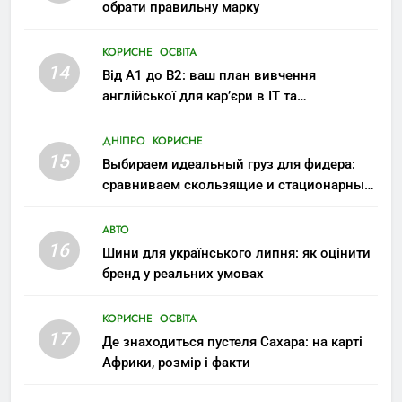
обрати правильну марку
КОРИСНЕ
ОСВІТА
14
Від A1 до B2: ваш план вивчення
англійської для кар’єри в IT та
міжнародних компаніях
ДНІПРО
КОРИСНЕ
15
Выбираем идеальный груз для фидера:
сравниваем скользящие и стационарные
монтажи
АВТО
16
Шини для українського липня: як оцінити
бренд у реальних умовах
КОРИСНЕ
ОСВІТА
17
Де знаходиться пустеля Сахара: на карті
Африки, розмір і факти