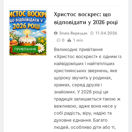
Христос воскрес: що
відповідати у 2026 році
Злата Верещак
11.04.2026
0
1 min
Великоднє привітання
ПРИВІТАННЯ
«Христос воскрес!» є одним із
найвідоміших і найтепліших
християнських звернень, яке
щороку звучить у родинах,
храмах, серед друзів і
знайомих. У 2026 році ця
традиція залишається такою ж
важливою, адже вона несе у
собі радість, віру, надію та
духовне єднання. Багато
людей, особливо діти або ті,