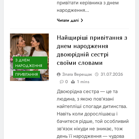
привітати керівника з днем
народження…
Читати далі
Найщиріші привітання з
днем народження
двоюрідній сестрі
З ДНЕМ
своїми словами
НАРОДЖЕННЯ
Злата Верещак
31.07.2026
ПРИВІТАННЯ
0
1 mins
Двоюрідна сестра — це та
людина, з якою пов’язані
найтепліші спогади дитинства.
Навіть коли дорослішаєш і
бачитеся рідше, той особливий
зв’язок нікуди не зникає, тож
день її народження — чудова