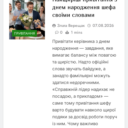
днем народження шефа
своїми словами
Злата Верещак
07.08.2026
0
1 mins
ПРИВІТАННЯ
Привітати керівника з днем
народження — завдання, яке
вимагає балансу між повагою
та щирістю. Надто офіційні
слова звучать байдуже, а
занадто фамільярні можуть
здатися недоречними.
«Справжній лідер надихає не
посадою, а прикладом» —
саме тому привітання шефу
варто будувати навколо щирої
подяки за досвід роботи поруч
із ним. Чому важливо