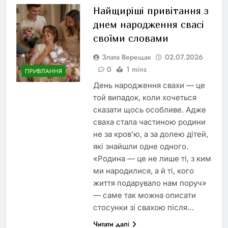
Найщиріші привітання з
днем народження свасі
своїми словами
Злата Верещак
02.07.2026
0
1 mins
ПРИВІТАННЯ
День народження свахи — це
той випадок, коли хочеться
сказати щось особливе. Адже
сваха стала частиною родини
не за кров’ю, а за долею дітей,
які знайшли одне одного.
«Родина — це не лише ті, з ким
ми народилися, а й ті, кого
життя подарувало нам поруч»
— саме так можна описати
стосунки зі свахою після…
Читати далі