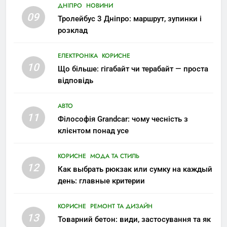
ДНІПРО
НОВИНИ
09
Тролейбус 3 Дніпро: маршрут, зупинки і
розклад
ЕЛЕКТРОНІКА
КОРИСНЕ
10
Що більше: гігабайт чи терабайт — проста
відповідь
АВТО
11
Філософія Grandcar: чому чесність з
клієнтом понад усе
КОРИСНЕ
МОДА ТА СТИЛЬ
12
Как выбрать рюкзак или сумку на каждый
день: главные критерии
КОРИСНЕ
РЕМОНТ ТА ДИЗАЙН
13
Товарний бетон: види, застосування та як