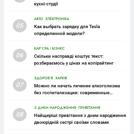
кухні-студії
АВТО
ЕЛЕКТРОНІКА
05
Как выбрать зарядку для Tesla
определенной модели?
КАР'ЄРА І БІЗНЕС
06
Скільки насправді коштує текст:
розбираємось у цінах на копірайтинг
ЗДОРОВ'Я
ХАРКІВ
07
Можно ли начать лечение алкоголизма
без госпитализации: современные
возможности
З ДНЕМ НАРОДЖЕННЯ
ПРИВІТАННЯ
08
Найщиріші привітання з днем народження
двоюрідній сестрі своїми словами