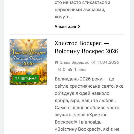
хто нечасто стикається з
церковними звичаями,
хочуть…
Читати далі
Христос Воскрес —
Воістину Воскрес 2026
Злата Верещак
11.04.2026
0
1 mins
Великдень 2026 року — це
ПРИВІТАННЯ
світле християнське свято, яке
об’єднує людей навколо
добра, віри, надії та любові.
Саме в ці дні особливо часто
звучать слова «Христос
Воскрес!» і відповідь
«Воістину Воскрес!», які є не