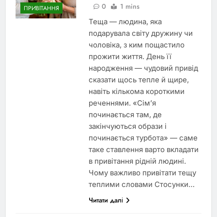
0
1 mins
ПРИВІТАННЯ
Теща — людина, яка
подарувала світу дружину чи
чоловіка, з ким пощастило
прожити життя. День її
народження — чудовий привід
сказати щось тепле й щире,
навіть кількома короткими
реченнями. «Сім’я
починається там, де
закінчуються образи і
починається турбота» — саме
таке ставлення варто вкладати
в привітання рідній людині.
Чому важливо привітати тещу
теплими словами Стосунки…
Читати далі