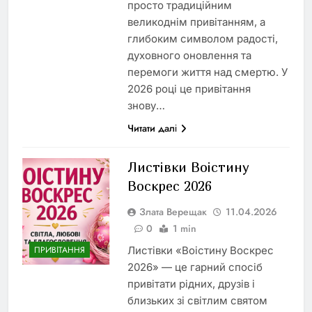
просто традиційним
великоднім привітанням, а
глибоким символом радості,
духовного оновлення та
перемоги життя над смертю. У
2026 році це привітання
знову…
Читати далі
Листівки Воістину
Воскрес 2026
Злата Верещак
11.04.2026
0
1 min
Листівки «Воістину Воскрес
ПРИВІТАННЯ
2026» — це гарний спосіб
привітати рідних, друзів і
близьких зі світлим святом