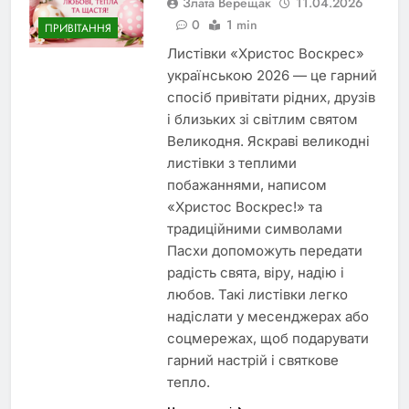
Злата Верещак
11.04.2026
0
1 min
ПРИВІТАННЯ
Листівки «Христос Воскрес»
українською 2026 — це гарний
спосіб привітати рідних, друзів
і близьких зі світлим святом
Великодня. Яскраві великодні
листівки з теплими
побажаннями, написом
«Христос Воскрес!» та
традиційними символами
Пасхи допоможуть передати
радість свята, віру, надію і
любов. Такі листівки легко
надіслати у месенджерах або
соцмережах, щоб подарувати
гарний настрій і святкове
тепло.