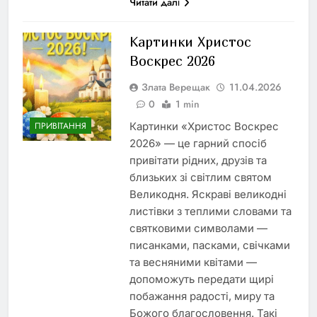
Читати далі
Картинки Христос
Воскрес 2026
Злата Верещак
11.04.2026
0
1 min
Картинки «Христос Воскрес
ПРИВІТАННЯ
2026» — це гарний спосіб
привітати рідних, друзів та
близьких зі світлим святом
Великодня. Яскраві великодні
листівки з теплими словами та
святковими символами —
писанками, пасками, свічками
та весняними квітами —
допоможуть передати щирі
побажання радості, миру та
Божого благословення. Такі