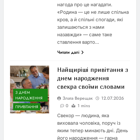
нагода про це нагадати.
«Родина — це не лише спільна
кров, а й спільні спогади, які
залишаються з нами
назавжди» — саме таке
ставлення варто…
Читати далі
Найщиріші привітання з
днем народження
свекра своїми словами
З ДНЕМ
Злата Верещак
12.07.2026
НАРОДЖЕННЯ
0
1 mins
ПРИВІТАННЯ
Свекор — людина, яка
виховала чоловіка, поруч із
яким тепер минають дні. День
його народження — гарна