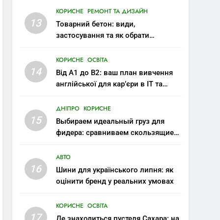
КОРИСНЕ
РЕМОНТ ТА ДИЗАЙН
13
Товарний бетон: види,
застосування та як обрати
правильну марку
КОРИСНЕ
ОСВІТА
14
Від A1 до B2: ваш план вивчення
англійської для кар’єри в IT та
міжнародних компаніях
ДНІПРО
КОРИСНЕ
15
Выбираем идеальный груз для
фидера: сравниваем скользящие и
стационарные монтажи
АВТО
16
Шини для українського липня: як
оцінити бренд у реальних умовах
КОРИСНЕ
ОСВІТА
17
Де знаходиться пустеля Сахара: на