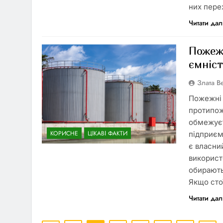
них пере
Читати дал
Пожежн
ємніс
Злата 
Пожежні 
протипож
обмежуєт
КОРИСНЕ
ЦІКАВІ ФАКТИ
підприєм
є власни
використ
обирають
Якщо сто
Читати дал