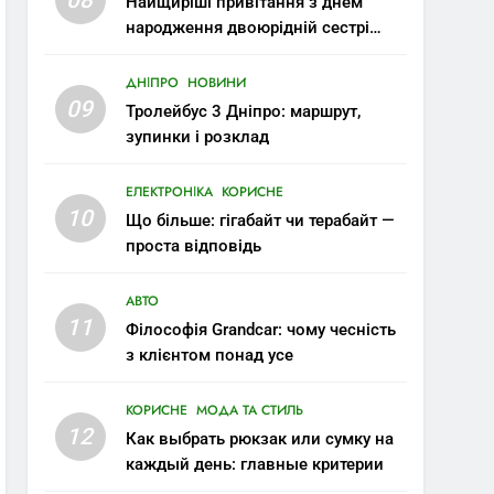
Найщиріші привітання з днем
народження двоюрідній сестрі
своїми словами
ДНІПРО
НОВИНИ
09
Тролейбус 3 Дніпро: маршрут,
зупинки і розклад
ЕЛЕКТРОНІКА
КОРИСНЕ
10
Що більше: гігабайт чи терабайт —
проста відповідь
АВТО
11
Філософія Grandcar: чому чесність
з клієнтом понад усе
КОРИСНЕ
МОДА ТА СТИЛЬ
12
Как выбрать рюкзак или сумку на
каждый день: главные критерии