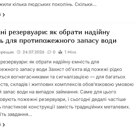
жили кілька людських поколінь. Скільки…
і
і резервуари: як обрати надійну
ть для протипожежного запасу води
Верещак
24.07.2026
0
1 Mins
резервуари: як обрати надійну ємність для
ежного запасу води Захист об’єкта від пожежі рідко
ься вогнегасниками та сигналізацією — для багатьох
ств, складів і житлових комплексів обов’язковою умовою
й запас води на випадок займання. Саме для цього
овують пожежні резервуари, і сьогодні дедалі частіше
 пластикові конструкції замість традиційних металевих.
їть завдання…
і