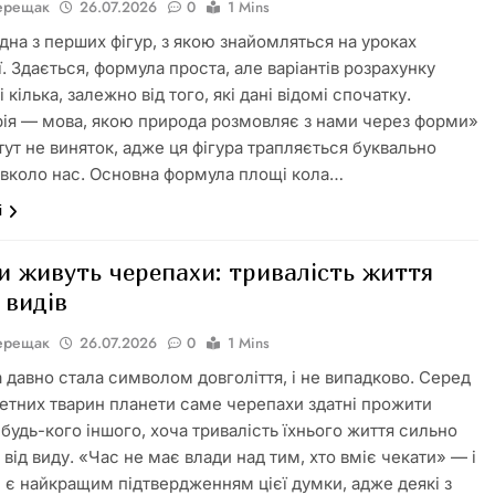
Верещак
26.07.2026
0
1 Mins
дна з перших фігур, з якою знайомляться на уроках
. Здається, формула проста, але варіантів розрахунку
 кілька, залежно від того, які дані відомі спочатку.
ія — мова, якою природа розмовляє з нами через форми»
тут не виняток, адже ця фігура трапляється буквально
вколо нас. Основна формула площі кола…
і
и живуть черепахи: тривалість життя
 видів
Верещак
26.07.2026
0
1 Mins
 давно стала символом довголіття, і не випадково. Серед
бетних тварин планети саме черепахи здатні прожити
 будь-кого іншого, хоча тривалість їхнього життя сильно
від виду. «Час не має влади над тим, хто вміє чекати» — і
 є найкращим підтвердженням цієї думки, адже деякі з