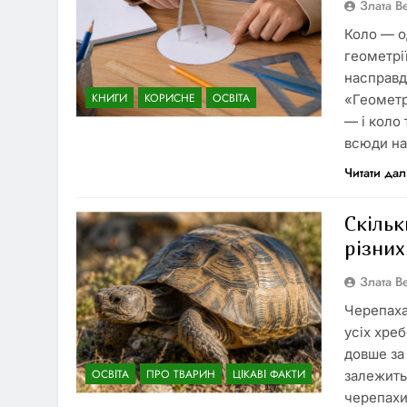
Злата 
Коло — о
геометрії
насправді
КНИГИ
КОРИСНЕ
ОСВІТА
«Геометр
— і коло 
всюди на
Читати дал
Скільк
різних
Злата 
Черепаха
усіх хре
довше за
ОСВІТА
ПРО ТВАРИН
ЦІКАВІ ФАКТИ
залежить 
черепахи