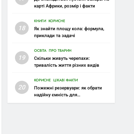
карті Африки, розмір і факти
КНИГИ
КОРИСНЕ
18
Як знайти площу кола: формула,
приклади та задачі
ОСВІТА
ПРО ТВАРИН
19
Скільки живуть черепахи:
тривалість життя різних видів
КОРИСНЕ
ЦІКАВІ ФАКТИ
20
Пожежні резервуари: як обрати
надійну ємність для
протипожежного запасу води