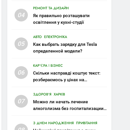
РЕМОНТ ТА ДИЗАЙН
04
Як правильно розташувати
освітлення у кухні-студії
АВТО
ЕЛЕКТРОНІКА
05
Как выбрать зарядку для Tesla
определенной модели?
КАР'ЄРА І БІЗНЕС
06
Скільки насправді коштує текст:
розбираємось у цінах на
копірайтинг
ЗДОРОВ'Я
ХАРКІВ
07
Можно ли начать лечение
алкоголизма без госпитализации:
современные возможности
З ДНЕМ НАРОДЖЕННЯ
ПРИВІТАННЯ
08