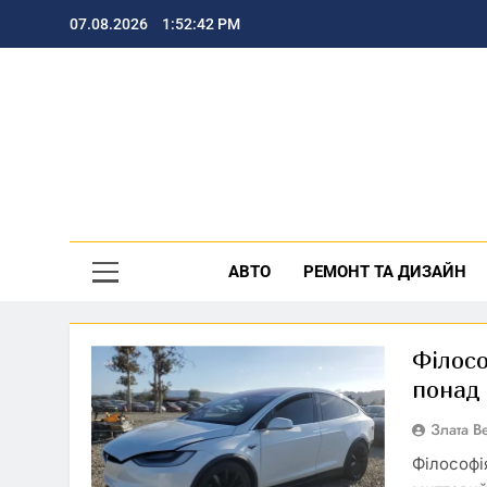
Перейти
07.08.2026
1:52:43 PM
до
вмісту
По
АВТО
РЕМОНТ ТА ДИЗАЙН
Філосо
понад 
Злата 
Філософі