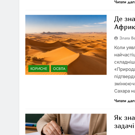
Читати дал
Де зна
Африк
Злата 
Коли уяв
найчасті
складніш
КОРИСНЕ
ОСВІТА
«Природа
підтверд
змінюючи
Сахара н
Читати дал
Як зн
задачі