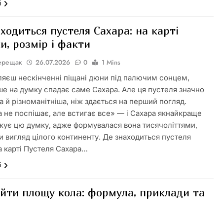
і
ходиться пустеля Сахара: на карті
и, розмір і факти
Верещак
26.07.2026
0
1 Mins
ляєш нескінченні піщані дюни під палючим сонцем,
ше на думку спадає саме Сахара. Але ця пустеля значно
а й різноманітніша, ніж здається на перший погляд.
 не поспішає, але встигає все» — і Сахара якнайкраще
жує цю думку, адже формувалася вона тисячоліттями,
 вигляд цілого континенту. Де знаходиться пустеля
а карті Пустеля Сахара…
і
айти площу кола: формула, приклади та