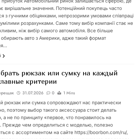
 прибуток Автомобільний ринок залишається сферою, де
ає вирішальне значення. Потенційний покупець часто
ся з гучними обіцянками, непрозорими умовами співпраці
зумілими розрахунками. Саме тому вибір компанії стає не
ливим, ніж вибір самого автомобіля. Все більше
в обирають авто з Америки, адже такий формат
ня…
і
ыбрать рюкзак или сумку на каждый
 главные критерии
Верещак
31.07.2026
0
1 Mins
й рюкзак или сумка сопровождают нас практически
о, поэтому выбор такого аксессуара стоит делать
, а не по принципу «первое, что понравилось на
. Прежде чем определиться с моделью, полезно
ться с ассортиментом на сайте https://boorbon.com/ru/,