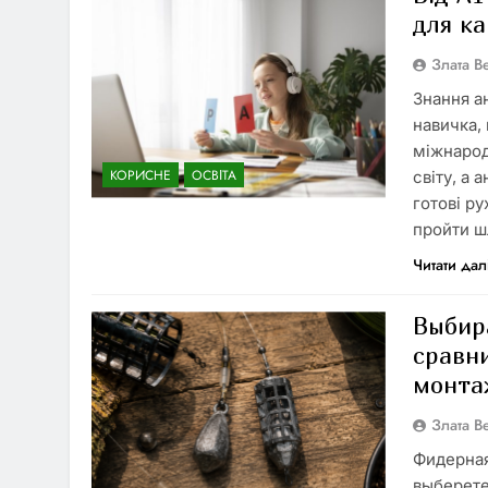
для ка
Злата 
Знання а
навичка, 
міжнарод
КОРИСНЕ
ОСВІТА
світу, а
готові ру
пройти ш
Читати дал
Выбир
сравн
монта
Злата 
Фидерная
выберете