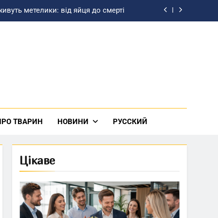
живуть метелики: від яйця до смерті
ьке море: на карті, країни та факти
зташувати освітлення у кухні-студії
м народження шефа своїми словами
живуть метелики: від яйця до смерті
ьке море: на карті, країни та факти
ПРО ТВАРИН
НОВИНИ
РУССКИЙ
зташувати освітлення у кухні-студії
Цікаве