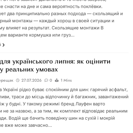
е снасти на дне и сама вероятность поклёвки.
ет два принципиально разных подхода — скользящий и
рный монтажы — каждый хорош в своей ситуации и
му влияет на результат. Скользящие монтажи В
ем варианте кормушка или груз…
і
ля українського липня: як оцінити
 у реальних умовах
Верещак
27.07.2026
0
1 Mins
 Україні рідко буває спокійним для шин: гарячий асфальт,
зливи, траси до місць відпочинку й багажник, завантажений
ніж у будні. У такому режимі бренд Лауфен варто
и не за назвою, а за тим, як комплект відповідає реальним
ди. Водій ще бачить поведінку шин на сухій і мокрій
але вже може завчасно…