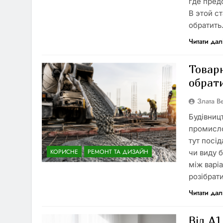
где пред
В этой с
обратит
Читати дал
Товарн
обрат
Злата 
Будівниц
промисло
тут посі
КОРИСНЕ
РЕМОНТ ТА ДИЗАЙН
чи виду 
між варі
розібрат
Читати дал
Від A1