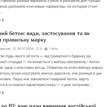
ставлены разные варианты сумок и рюкзаков для города.
татье разберём ключевые параметры, на которые стоит
ь…
і
ий бетон: види, застосування та як
и правильну марку
Верещак
29.07.2026
0
1 Mins
тво будь-якого об’єкта — від приватного будинку до
вої споруди — починається з вибору матеріалів, і бетон
дає одне з ключових місць. Помилка на етапі вибору марки
бетону може коштувати значно дорожче, ніж різниця в ціні
антами. Перш ніж замовляти товарний бетон, варто
ися в основних характеристиках — з цим питанням…
і
 до B2: ваш план вивчення англійської