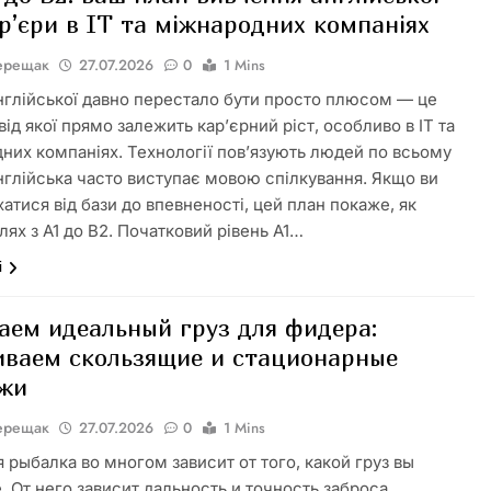
р’єри в IT та міжнародних компаніях
Верещак
27.07.2026
0
1 Mins
нглійської давно перестало бути просто плюсом — це
від якої прямо залежить кар’єрний ріст, особливо в IT та
них компаніях. Технології повʼязують людей по всьому
 англійська часто виступає мовою спілкування. Якщо ви
хатися від бази до впевненості, цей план покаже, як
лях з A1 до B2. Початковий рівень A1…
і
аем идеальный груз для фидера:
иваем скользящие и стационарные
жи
Верещак
27.07.2026
0
1 Mins
 рыбалка во многом зависит от того, какой груз вы
. От него зависит дальность и точность заброса,