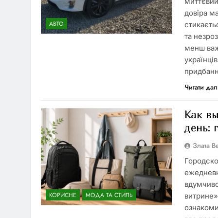
миттєвий
довіра м
АВТО
стикаєть
та незро
менш важ
українці
придбан
Читати дал
Как в
день:
Злата 
Городско
ежедневн
вдумчиво
КОРИСНЕ
МОДА ТА СТИЛЬ
витрине»
ознакоми