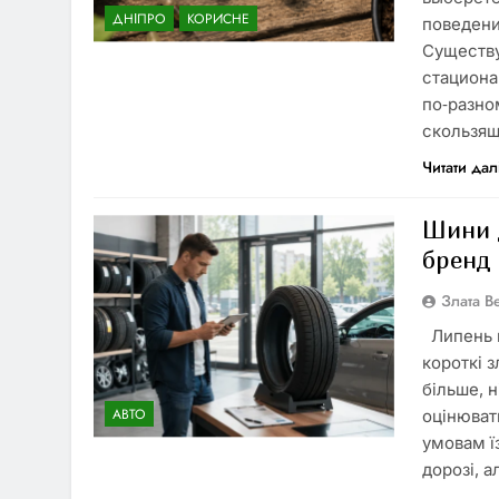
ДНІПРО
КОРИСНЕ
поведени
Существу
стациона
по‑разно
скользящ
Читати дал
Шини д
бренд
Злата 
Липень в
короткі 
більше, 
АВТО
оцінюват
умовам їз
дорозі, 