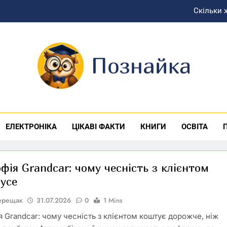
Скільки 
Де знаходиться Карибс
Як правильно ро
Найщиріші привітання з дне
знайка
Скільки 
Де знаходиться Карибс
ЕЛЕКТРОНІКА
ЦІКАВІ ФАКТИ
КНИГИ
ОСВІТА
Як правильно ро
фія Grandcar: чому чесність з клієнтом
усе
Верещак
31.07.2026
0
1 Mins
я Grandcar: чому чесність з клієнтом коштує дорожче, ніж