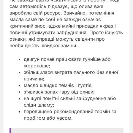
сам автомобіль підказує, що олива вже
виробила свій ресурс. Звичайно, потемніння
масла саме по собі не завжди означає
критичний знос, адже мийні присадки якраз і
повинні утримувати забруднення. Проте існують
ознаки, які справді можуть свідчити про
необхідність швидкої заміни.
двигун почав працювати гучніше або
жорсткіше;
збільшилася витрата пального без явної
причини;
масло швидко темніє і густіє;
з’явився запах гару від оливи;
на щупі помітні сильні забруднення або
сліди шламу;
перевищено рекомендований термін за
пробігом або часом.