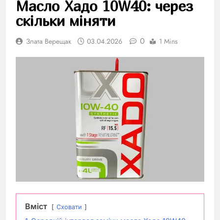
Масло Хадо 10W40: через
скільки міняти
0
Злата Верещак
03.04.2026
1 Mins
Вміст
Сховати