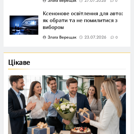
Злата Верещак
27.07.2026
0
Ксенонове освітлення для авто:
як обрати та не помилитися з
вибором
Злата Верещак
23.07.2026
0
Цікаве