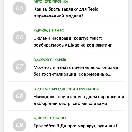
АВТО
ЕЛЕКТРОНІКА
05
Как выбрать зарядку для Tesla
определенной модели?
КАР'ЄРА І БІЗНЕС
06
Скільки насправді коштує текст:
розбираємось у цінах на копірайтинг
ЗДОРОВ'Я
ХАРКІВ
07
Можно ли начать лечение алкоголизма
без госпитализации: современные
возможности
З ДНЕМ НАРОДЖЕННЯ
ПРИВІТАННЯ
08
Найщиріші привітання з днем народження
двоюрідній сестрі своїми словами
ДНІПРО
НОВИНИ
09
Тролейбус 3 Дніпро: маршрут, зупинки і