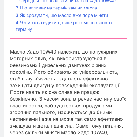
1
Середній інтервал заміни масла Хадо 10W40
2
Що впливає на термін заміни масла
3
Як зрозуміти, що масло вже пора міняти
4
Чи можна їздити довше рекомендованого
терміну
Масло Хадо 10W40 належить до популярних
моторних олив, які використовуються в
бензинових і дизельних двигунах різних
поколінь. Його обирають за універсальність,
стабільну в’язкість і здатність ефективно
захищати двигун у повсякденній експлуатації.
Проте навіть якісна олива не працює
безкінечно. З часом вона втрачає частину своїх
властивостей, забруднюється продуктами
згоряння пального, насичується дрібними
частинками і вже не може так само ефективно
змащувати деталі двигуна. Саме тому питання,
через скільки міняти масло Хадо 10W40,