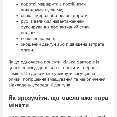
короткі маршрути з постійними
холодними пусками;
спека, мороз або пилові дороги;
рух із великим навантаженням,
буксирування або активний стиль
водіння;
неякісне пальне;
зношений двигун або підвищена витрата
оливи.
Якщо одночасно присутні кілька факторів із
цього списку, доцільно скоротити інтервал
заміни. Це допоможе уникнути загущення
оливи, погіршення змащування та накопичення
відкладень усередині двигуна.
Як зрозуміти, що масло вже пора
міняти
Не завжди варто чекати певного пробігу. Іноді