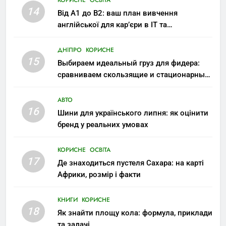
14
Від A1 до B2: ваш план вивчення
англійської для кар’єри в IT та
міжнародних компаніях
ДНІПРО
КОРИСНЕ
15
Выбираем идеальный груз для фидера:
сравниваем скользящие и стационарные
монтажи
АВТО
16
Шини для українського липня: як оцінити
бренд у реальних умовах
КОРИСНЕ
ОСВІТА
17
Де знаходиться пустеля Сахара: на карті
Африки, розмір і факти
КНИГИ
КОРИСНЕ
18
Як знайти площу кола: формула, приклади
та задачі