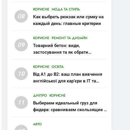
КОРИСНЕ
МОДА ТА СТИЛЬ
08
Как выбрать рюкзак или сумку на
каждый день: главные критерии
КОРИСНЕ
РЕМОНТ ТА ДИЗАЙН
09
Товарний бетон: види,
застосування та як обрати
правильну марку
КОРИСНЕ
ОСВІТА
10
Від A1 до B2: ваш план вивчення
англійської для кар’єри в IT та
міжнародних компаніях
ДНІПРО
КОРИСНЕ
11
Выбираем идеальный груз для
фидера: сравниваем скользящие и
стационарные монтажи
АВТО