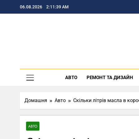
Перейти
06.08.2026
2:11:40 AM
до
вмісту
По
АВТО
РЕМОНТ ТА ДИЗАЙН
Домашня
Авто
Скільки літрів масла в короб
АВТО