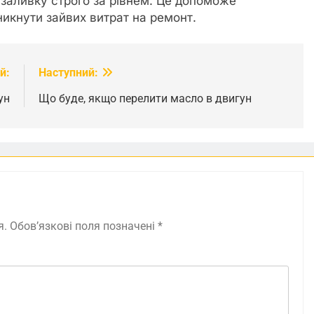
 заливку строго за рівнем. Це допоможе
никнути зайвих витрат на ремонт.
й:
Наступний:
ун
Що буде, якщо перелити масло в двигун
я.
Обов’язкові поля позначені
*