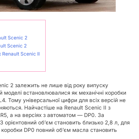
ult Scenic 2
lt Scenic 2
Renault Scenic II
enic 2 залежить не лише від року випуску
цій моделі встановлювалися як механічні коробки
4. Тому універсальної цифри для всіх версій не
няються. Найчастіше на Renault Scenic II з
R5, а на версіях з автоматом — DP0. За
 орієнтовний об’єм становить близько 2,8 л, для
ї коробки DP0 повний об’єм масла становить