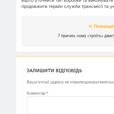
варто уточнити тип коробки та виконувати
продовжити термін служби трансмісії та у
Попередні
Навігація
записів
7 причин, чому «троїть» двиг
ЗАЛИШИТИ ВІДПОВІДЬ
Ваша e-mail адреса не оприлюднюватиметьс
Коментар
*