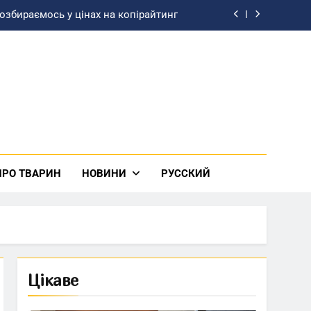
розбираємось у цінах на копірайтинг
лизации: современные возможности
 двоюрідній сестрі своїми словами
ку для Tesla определенной модели?
розбираємось у цінах на копірайтинг
лизации: современные возможности
ПРО ТВАРИН
НОВИНИ
РУССКИЙ
 двоюрідній сестрі своїми словами
Цікаве