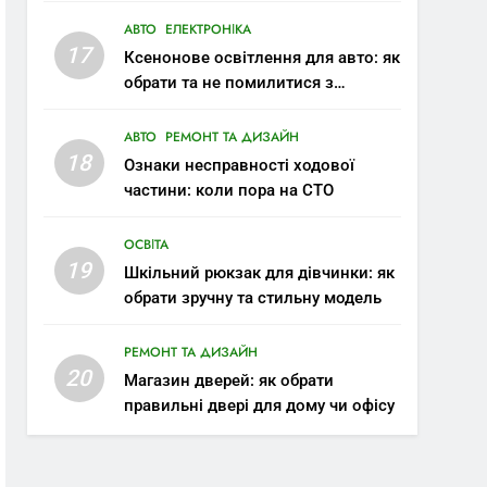
протипожежного запасу води
АВТО
ЕЛЕКТРОНІКА
17
Ксенонове освітлення для авто: як
обрати та не помилитися з
вибором
АВТО
РЕМОНТ ТА ДИЗАЙН
18
Ознаки несправності ходової
частини: коли пора на СТО
ОСВІТА
19
Шкільний рюкзак для дівчинки: як
обрати зручну та стильну модель
РЕМОНТ ТА ДИЗАЙН
20
Магазин дверей: як обрати
правильні двері для дому чи офісу