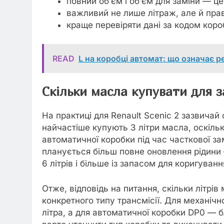
повний об’єм і об’єм для заміни — це
важливий не лише літраж, але й пра
краще перевіряти дані за кодом коро
READ
L на коробці автомат: що означає 
Скільки масла купувати для з
На практиці для Renault Scenic 2 зазвичай
найчастіше купують 3 літри масла, оскільк
автоматичної коробки під час часткової за
планується більш повне оновлення рідини
6 літрів і більше із запасом для коригуванн
Отже, відповідь на питання, скільки літрів
конкретного типу трансмісії. Для механічн
літра, а для автоматичної коробки DP0 — б