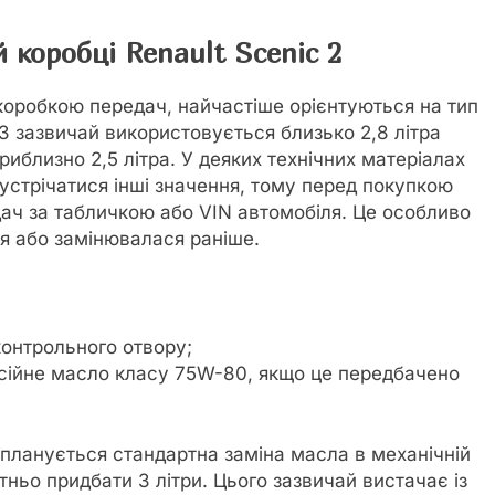
 коробці Renault Scenic 2
 коробкою передач, найчастіше орієнтуються на тип
3 зазвичай використовується близько 2,8 літра
иблизно 2,5 літра. У деяких технічних матеріалах
зустрічатися інші значення, тому перед покупкою
ач за табличкою або VIN автомобіля. Це особливо
я або замінювалася раніше.
контрольного отвору;
місійне масло класу 75W-80, якщо це передбачено
 планується стандартна заміна масла в механічній
тньо придбати 3 літри. Цього зазвичай вистачає із