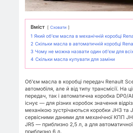
Вміст
Сховати
1
Який об’єм масла в механічній коробці Rena
2
Скільки масла в автоматичній коробці Renau
3
Чому не можна назвати один об’єм для всіх 
4
Скільки масла купувати для заміни
Об’єм масла в коробці передач Renault Sc
автомобіля, але й від типу трансмісії. На 
передач, так і автоматична коробка DP0/AL
існує — для різних коробок значення відріз
механікою зустрічаються коробки JH3 та J
сервісними даними для механічної КПП JH3
JR5 — приблизно 2,5 л, а для автоматично
приблизно 6 л.