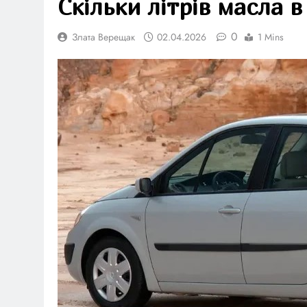
Скільки літрів масла в
0
Злата Верещак
02.04.2026
1 Mins