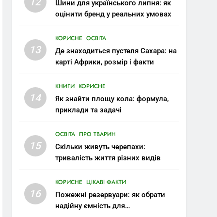
12
Шини для українського липня: як
оцінити бренд у реальних умовах
КОРИСНЕ
ОСВІТА
13
Де знаходиться пустеля Сахара: на
карті Африки, розмір і факти
КНИГИ
КОРИСНЕ
14
Як знайти площу кола: формула,
приклади та задачі
ОСВІТА
ПРО ТВАРИН
15
Скільки живуть черепахи:
тривалість життя різних видів
КОРИСНЕ
ЦІКАВІ ФАКТИ
16
Пожежні резервуари: як обрати
надійну ємність для