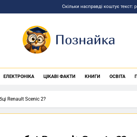
Скільки насправді коштує текст: 
Можно ли начать лечение алкоголизма без госпита
Найщиріші привітання з днем народження
Как выбрать заряд
знайка
Скільки насправді коштує текст: 
Можно ли начать лечение алкоголизма без госпита
ЕЛЕКТРОНІКА
ЦІКАВІ ФАКТИ
КНИГИ
ОСВІТА
Найщиріші привітання з днем народження
ці Renault Scenic 2?