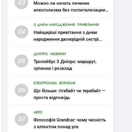
03
Можно ли начать лечение
алкоголизма без госпитализации:
современные возможности
З ДНЕМ НАРОДЖЕННЯ
ПРИВІТАННЯ
04
Найщиріші привітання з днем
народження двоюрідній сестрі
своїми словами
ДНІПРО
НОВИНИ
05
Тролейбус 3 Дніпро: маршрут,
зупинки і розклад
ЕЛЕКТРОНІКА
КОРИСНЕ
06
Що більше: гігабайт чи терабайт —
проста відповідь
АВТО
07
Філософія Grandcar: чому чесність
з клієнтом понад усе