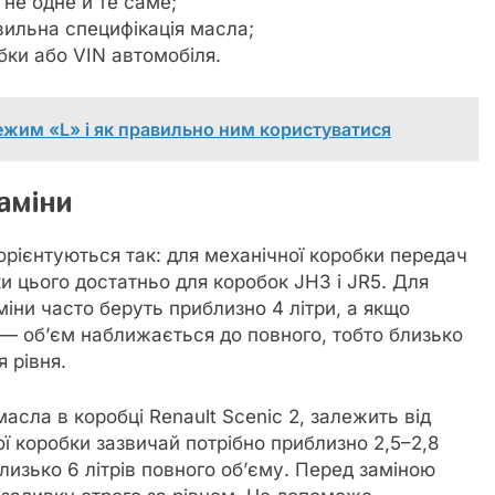
 не одне й те саме;
вильна специфікація масла;
бки або VIN автомобіля.
режим «L» і як правильно ним користуватися
аміни
 орієнтуються так: для механічної коробки передач
и цього достатньо для коробок JH3 і JR5. Для
міни часто беруть приблизно 4 літри, а якщо
 — об’єм наближається до повного, тобто близько
я рівня.
 масла в коробці Renault Scenic 2, залежить від
ої коробки зазвичай потрібно приблизно 2,5–2,8
лизько 6 літрів повного об’єму. Перед заміною