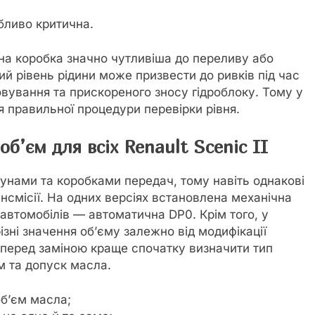
бливо критична.
а коробка значно чутливіша до переливу або
й рівень рідини може призвести до ривків під час
вування та прискореного зносу гідроблоку. Тому у
 правильної процедури перевірки рівня.
б’єм для всіх Renault Scenic II
гунами та коробками передач, тому навіть однакові
ансмісії. На одних версіях встановлена механічна
 автомобілів — автоматична DP0. Крім того, у
зні значення об’єму залежно від модифікації
 перед заміною краще спочатку визначити тип
м та допуск масла.
об’єм масла;