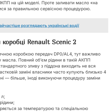
КПП на цій моделі. Проте заливати масло «на
тися за правильною сервісною процедурою.
найчастіше розглядають українські водії
 коробці Renault Scenic 2
тичною коробкою передач DP0/AL4, тут важливо
у масла. Повний об’єм рідини в такій АКПП
 стандартного зливу з піддона виходить не вся
частковій заміні власники часто купують близько 4
нні — більше, іноді виконуючи процедуру заміни
 л;
рідини;
іряється за температурою та спеціальною