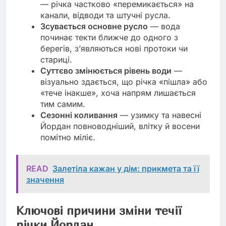
— річка частково «перемикається» на
канали, відводи та штучні русла.
Зсувається основне русло
— вода
починає текти ближче до одного з
берегів, з’являються нові протоки чи
стариці.
Суттєво змінюється рівень води
—
візуально здається, що річка «пішла» або
«тече інакше», хоча напрям лишається
тим самим.
Сезонні коливання
— узимку та навесні
Йордан повноводніший, влітку й восени
помітно міліє.
READ
Залетіла кажан у дім: прикмета та її
значення
Ключові причини зміни течії
річки Йордан