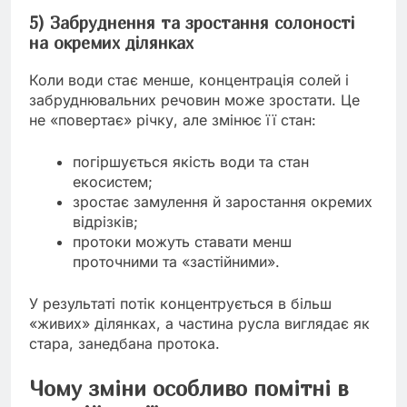
5) Забруднення та зростання солоності
на окремих ділянках
Коли води стає менше, концентрація солей і
забруднювальних речовин може зростати. Це
не «повертає» річку, але змінює її стан:
погіршується якість води та стан
екосистем;
зростає замулення й заростання окремих
відрізків;
протоки можуть ставати менш
проточними та «застійними».
У результаті потік концентрується в більш
«живих» ділянках, а частина русла виглядає як
стара, занедбана протока.
Чому зміни особливо помітні в