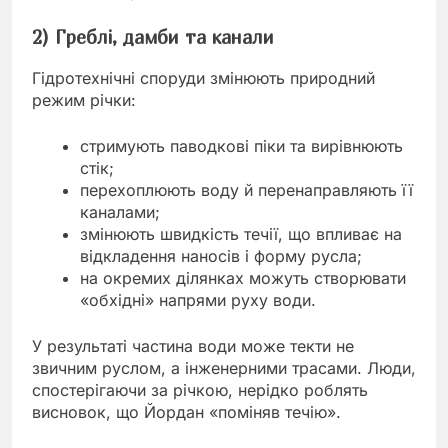
2) Греблі, дамби та канали
Гідротехнічні споруди змінюють природний
режим річки:
стримують паводкові піки та вирівнюють
стік;
перехоплюють воду й перенаправляють її
каналами;
змінюють швидкість течії, що впливає на
відкладення наносів і форму русла;
на окремих ділянках можуть створювати
«обхідні» напрями руху води.
У результаті частина води може текти не
звичним руслом, а інженерними трасами. Люди,
спостерігаючи за річкою, нерідко роблять
висновок, що Йордан «поміняв течію».