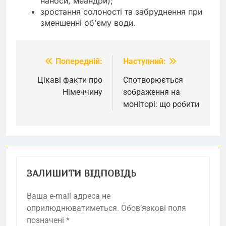
наноси, меандри);
зростання солоності та забруднення при
зменшенні об’єму води.
Попередній:
Наступний:
Навігація
записів
Цікаві факти про
Спотворюється
Німеччину
зображення на
моніторі: що робити
ЗАЛИШИТИ ВІДПОВІДЬ
Ваша e-mail адреса не
оприлюднюватиметься.
Обов’язкові поля
позначені
*