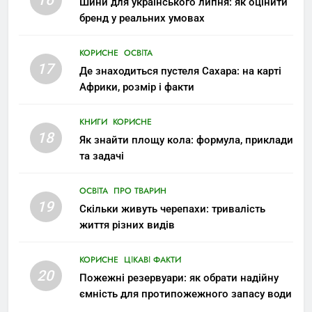
16
Шини для українського липня: як оцінити
бренд у реальних умовах
КОРИСНЕ
ОСВІТА
17
Де знаходиться пустеля Сахара: на карті
Африки, розмір і факти
КНИГИ
КОРИСНЕ
18
Як знайти площу кола: формула, приклади
та задачі
ОСВІТА
ПРО ТВАРИН
19
Скільки живуть черепахи: тривалість
життя різних видів
КОРИСНЕ
ЦІКАВІ ФАКТИ
20
Пожежні резервуари: як обрати надійну
ємність для протипожежного запасу води