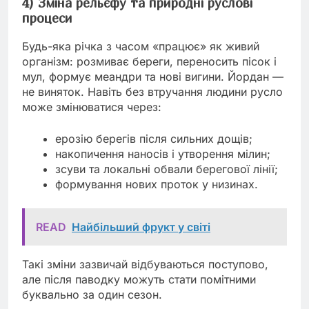
4) Зміна рельєфу та природні руслові
процеси
Будь-яка річка з часом «працює» як живий
організм: розмиває береги, переносить пісок і
мул, формує меандри та нові вигини. Йордан —
не виняток. Навіть без втручання людини русло
може змінюватися через:
ерозію берегів після сильних дощів;
накопичення наносів і утворення мілин;
зсуви та локальні обвали берегової лінії;
формування нових проток у низинах.
READ
Найбільший фрукт у світі
Такі зміни зазвичай відбуваються поступово,
але після паводку можуть стати помітними
буквально за один сезон.