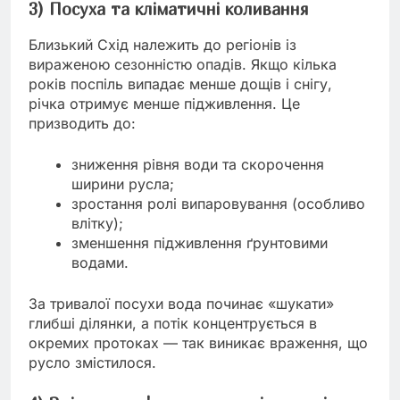
3) Посуха та кліматичні коливання
Близький Схід належить до регіонів із
вираженою сезонністю опадів. Якщо кілька
років поспіль випадає менше дощів і снігу,
річка отримує менше підживлення. Це
призводить до:
зниження рівня води та скорочення
ширини русла;
зростання ролі випаровування (особливо
влітку);
зменшення підживлення ґрунтовими
водами.
За тривалої посухи вода починає «шукати»
глибші ділянки, а потік концентрується в
окремих протоках — так виникає враження, що
русло змістилося.