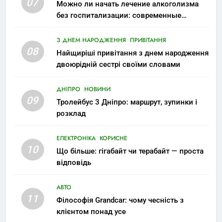
07
Можно ли начать лечение алкоголизма
без госпитализации: современные
возможности
З ДНЕМ НАРОДЖЕННЯ
ПРИВІТАННЯ
08
Найщиріші привітання з днем народження
двоюрідній сестрі своїми словами
ДНІПРО
НОВИНИ
09
Тролейбус 3 Дніпро: маршрут, зупинки і
розклад
ЕЛЕКТРОНІКА
КОРИСНЕ
10
Що більше: гігабайт чи терабайт — проста
відповідь
АВТО
11
Філософія Grandcar: чому чесність з
клієнтом понад усе