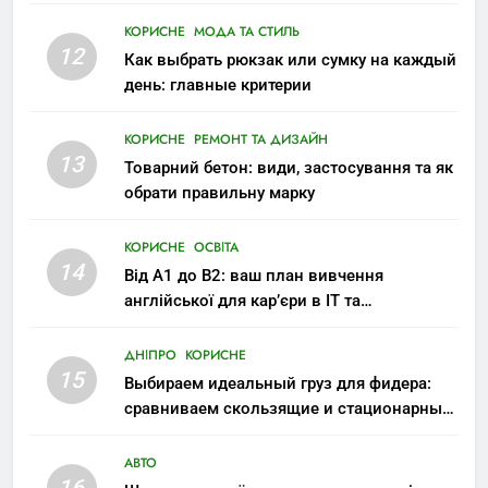
КОРИСНЕ
МОДА ТА СТИЛЬ
12
Как выбрать рюкзак или сумку на каждый
день: главные критерии
КОРИСНЕ
РЕМОНТ ТА ДИЗАЙН
13
Товарний бетон: види, застосування та як
обрати правильну марку
КОРИСНЕ
ОСВІТА
14
Від A1 до B2: ваш план вивчення
англійської для кар’єри в IT та
міжнародних компаніях
ДНІПРО
КОРИСНЕ
15
Выбираем идеальный груз для фидера:
сравниваем скользящие и стационарные
монтажи
АВТО