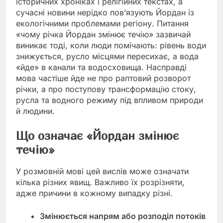
історичних хроніках і релігійних текстах, а
сучасні новини нерідко пов’язують Йордан із
екологічними проблемами регіону. Питання
«чому річка Йордан змінює течію» зазвичай
виникає тоді, коли люди помічають: рівень води
знижується, русло місцями пересихає, а вода
«йде» в канали та водосховища. Насправді
мова частіше йде не про раптовий розворот
річки, а про поступову трансформацію стоку,
русла та водного режиму під впливом природи
й людини.
Що означає «Йордан змінює
течію»
У розмовній мові цей вислів може означати
кілька різних явищ. Важливо їх розрізняти,
адже причини в кожному випадку різні.
Змінюється напрям або розподіл потоків