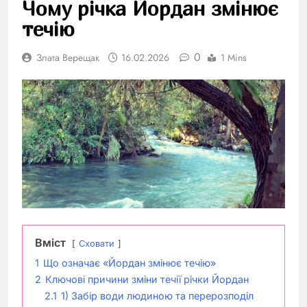
Чому річка Йордан змінює
течію
0
Злата Верещак
16.02.2026
1 Mins
Вміст
Сховати
1
Що означає «Йордан змінює течію»
2
Ключові причини зміни течії річки Йордан
2.1
1) Забір води людиною та перерозподіл