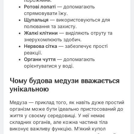
порожнини.
Ротові лопаті
— допомагають
спрямовувати їжу.
Щупальця
— використовуються для
полювання та захисту.
Жалкі клітини
— виділяють отруту та
знерухомлюють здобич.
Нервова сітка
— забезпечує прості
реакції.
Органи чуття
— допомагають
орієнтуватися у воді.
Чому будова медузи вважається
унікальною
Медуза — приклад того, як навіть дуже простий
організм може бути ідеально пристосований до
життя у своєму середовищі. У неї немає
складних органів, але кожна частина тіла
виконує важливу функцію. М’який купол