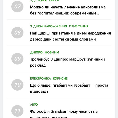
ЗДОРОВ'Я
ХАРКІВ
07
Можно ли начать лечение алкоголизма
без госпитализации: современные
возможности
З ДНЕМ НАРОДЖЕННЯ
ПРИВІТАННЯ
08
Найщиріші привітання з днем народження
двоюрідній сестрі своїми словами
ДНІПРО
НОВИНИ
09
Тролейбус 3 Дніпро: маршрут, зупинки і
розклад
ЕЛЕКТРОНІКА
КОРИСНЕ
10
Що більше: гігабайт чи терабайт — проста
відповідь
АВТО
11
Філософія Grandcar: чому чесність з
клієнтом понад усе