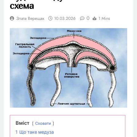
схема
0
Злата Верещак
10.03.2026
1 Mins
Вміст
Сховати
1
Що таке медуза