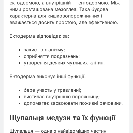
ектодермою, а внутрішній — ентодермою. Між
ними розташована мезоглея. Така будова
характерна для кишковопорожнинних і
вважається досить простою, але ефективною.
Ектодерма відповідає за:
захист організму;
сприйняття подразнень;
утворення деяких чутливих клітин.
Ентодерма виконує інші функції:
бере участь у травленні;
вистилає внутрішню порожнину;
допомагає засвоювати поживні речовини.
Щупальця медузи та їх функції
Щупальця — одна з найвідоміших частин