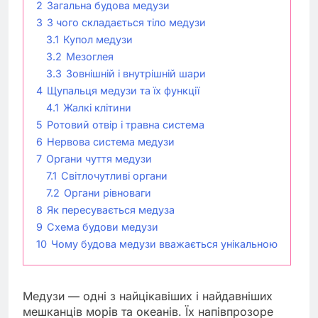
2
Загальна будова медузи
3
З чого складається тіло медузи
3.1
Купол медузи
3.2
Мезоглея
3.3
Зовнішній і внутрішній шари
4
Щупальця медузи та їх функції
4.1
Жалкі клітини
5
Ротовий отвір і травна система
6
Нервова система медузи
7
Органи чуття медузи
7.1
Світлочутливі органи
7.2
Органи рівноваги
8
Як пересувається медуза
9
Схема будови медузи
10
Чому будова медузи вважається унікальною
Медузи — одні з найцікавіших і найдавніших
мешканців морів та океанів. Їх напівпрозоре