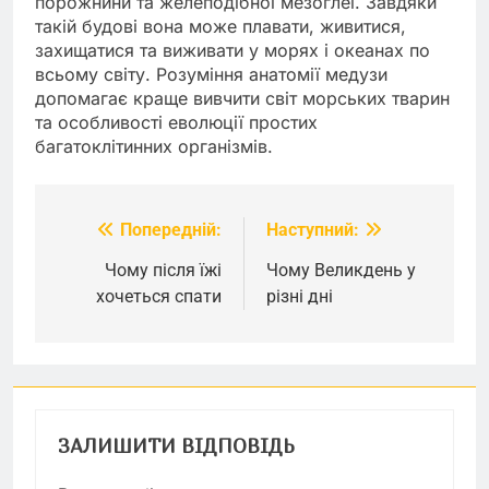
порожнини та желеподібної мезоглеї. Завдяки
такій будові вона може плавати, живитися,
захищатися та виживати у морях і океанах по
всьому світу. Розуміння анатомії медузи
допомагає краще вивчити світ морських тварин
та особливості еволюції простих
багатоклітинних організмів.
Попередній:
Наступний:
Навігація
записів
Чому після їжі
Чому Великдень у
хочеться спати
різні дні
ЗАЛИШИТИ ВІДПОВІДЬ