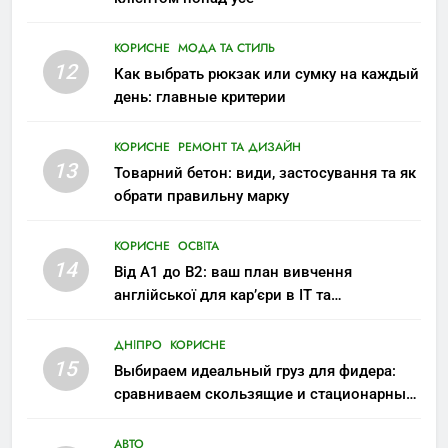
КОРИСНЕ
МОДА ТА СТИЛЬ
12
Как выбрать рюкзак или сумку на каждый
день: главные критерии
КОРИСНЕ
РЕМОНТ ТА ДИЗАЙН
13
Товарний бетон: види, застосування та як
обрати правильну марку
КОРИСНЕ
ОСВІТА
14
Від A1 до B2: ваш план вивчення
англійської для кар’єри в IT та
міжнародних компаніях
ДНІПРО
КОРИСНЕ
15
Выбираем идеальный груз для фидера:
сравниваем скользящие и стационарные
монтажи
АВТО