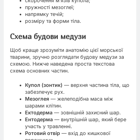
скорочення м’язів купола;
пружності мезоглеї;
напрямку течій;
розміру та форми тіла.
Схема будови медузи
Щоб краще зрозуміти анатомію цієї морської
тварини, зручно розглядати будову медузи за
схемою. Нижче наведена проста текстова
схема основних частин.
Купол (зонтик)
— верхня частина тіла, що
забезпечує рух.
Мезоглея
— желеподібна маса між
шарами клітин.
Ектодерма
— зовнішній захисний шар.
Ентодерма
— внутрішній шар, який бере
участь у травленні.
Ротовий отвір
— вхід до кишкової