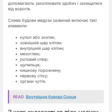
допомагають захоплювати здобич і захищатися
від ворогів.
Схема будови медузи зазвичай включає такі
елементи:
купол або зонтик;
зовнішній шар клітин;
внутрішній шар клітин;
мезоглею;
ротовий отвір;
щупальця;
кишкову порожнину;
нервову сітку;
органи чуття.
READ
Внутрішня будова Сонця
З чого складається тіло медузи