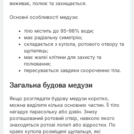
виживає, полює та захищається.
Основні особливості медузи:
тіло містить до 95–98% води;
має радіальну симетрію;
складається з купола, ротового отвору та
щупалець;
має жалкі клітини для захисту та
полювання;
пересувається завдяки скороченню тіла.
Загальна будова медузи
Якщо розглядати будову медузи коротко,
можна виділити кілька основних частин. Її тіло
нагадує парасольку або дзвін. Знизу
розташований ротовий отвір, навколо якого
знаходяться ротові лопаті або відростки. По
краях купола розміщені щупальця, які