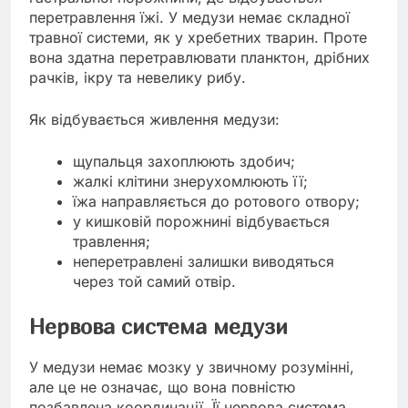
перетравлення їжі. У медузи немає складної
травної системи, як у хребетних тварин. Проте
вона здатна перетравлювати планктон, дрібних
рачків, ікру та невелику рибу.
Як відбувається живлення медузи:
щупальця захоплюють здобич;
жалкі клітини знерухомлюють її;
їжа направляється до ротового отвору;
у кишковій порожнині відбувається
травлення;
неперетравлені залишки виводяться
через той самий отвір.
Нервова система медузи
У медузи немає мозку у звичному розумінні,
але це не означає, що вона повністю
позбавлена координації. Її нервова система