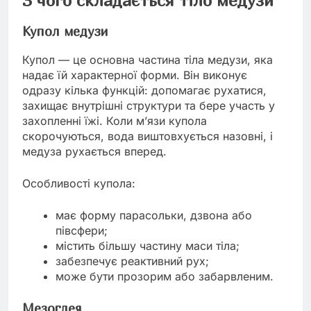
Купол медузи
Купол — це основна частина тіла медузи, яка
надає їй характерної форми. Він виконує
одразу кілька функцій: допомагає рухатися,
захищає внутрішні структури та бере участь у
захопленні їжі. Коли м’язи купола
скорочуються, вода виштовхується назовні, і
медуза рухається вперед.
Особливості купола:
має форму парасольки, дзвона або
півсфери;
містить більшу частину маси тіла;
забезпечує реактивний рух;
може бути прозорим або забарвленим.
Мезоглея