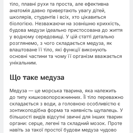
тіло, плавні рухи та проста, але ефективна
анатомія давно привертають увагу дітей,
школярів, студентів і всіх, хто цікавиться
біологією. Незважаючи на зовнішню крихкість,
будова медузи ідеально пристосована до життя
у водному середовищі. У цій статті детально
розглянемо, з чого складається медуза, як
влаштоване її тіло, які функції виконують
основні частини та чому її організм вважається
унікальним.
Що таке медуза
Медуза — це морська тварина, яка належить
до типу кишковопорожнинних. Її тіло переважно
складається з води, а головною особливістю є
зонтикоподібна форма та наявність щупалець. У
більшості видів відсутні звичні для інших тварин
органи: серце, легені та складний мозок. Проте
навіть за такої простої будови медуза чудово