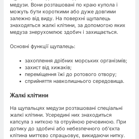
медузи. Вони розташовані по краю купола і
можуть бути короткими або дуже довгими
залежно від виду. На поверхні щупалець
знаходяться жалкі клітини, за допомогою яких
медуза знерухомлює здобич і захищається.
Основні функції щупалець:
захоплення дрібних морських організмів;
захист від хижаків;
переміщення їжі до ротового отвору;
сприйняття навколишнього середовища.
Жалкі клітини
На щупальцях медузи розташовані спеціальні
жалкі клітини. Усередині них знаходиться
капсула з ниткою та отруйною речовиною. При
дотику до здобичі або небезпечного об’єкта
клітина миттєво спрацьовує, викидаючи нитку.