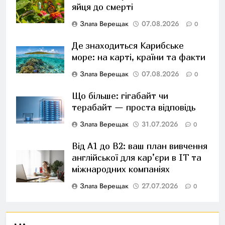
яйця до смерті
Злата Верещак
07.08.2026
0
Де знаходиться Карибське
море: на карті, країни та факти
Злата Верещак
07.08.2026
0
Що більше: гігабайт чи
терабайт — проста відповідь
Злата Верещак
31.07.2026
0
Від A1 до B2: ваш план вивчення
англійської для кар’єри в IT та
міжнародних компаніях
Злата Верещак
27.07.2026
0