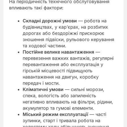
На періодичність технічного обслуговування
впливають такі фактори:
Складні дорожні умови
— робота на
будівництвах, у кар’єрах, на розбитих
дорогах або бездоріжжі прискорює
зношення підвіски, рульового керування
та ходової частини.
Постійне велике навантаження
—
перевезення важких вантажів, регулярні
перевантаження або експлуатація у
гірській місцевості підвищують
навантаження на двигун, коробку
передач і мости.
Кліматичні умови
— сильні морози,
спека, вологість або запиленість
негативно впливають на фільтри, рідини,
акумулятор та гумові елементи.
Міський режим експлуатації
— часті
зупинки, старт і тривала робота на
холостому ходу збільшують зношення