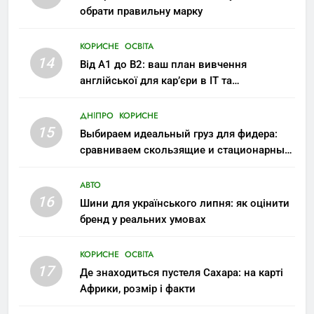
обрати правильну марку
КОРИСНЕ
ОСВІТА
14
Від A1 до B2: ваш план вивчення
англійської для кар’єри в IT та
міжнародних компаніях
ДНІПРО
КОРИСНЕ
15
Выбираем идеальный груз для фидера:
сравниваем скользящие и стационарные
монтажи
АВТО
16
Шини для українського липня: як оцінити
бренд у реальних умовах
КОРИСНЕ
ОСВІТА
17
Де знаходиться пустеля Сахара: на карті
Африки, розмір і факти