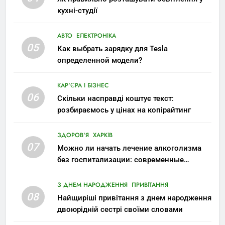
кухні-студії
АВТО
ЕЛЕКТРОНІКА
05
Как выбрать зарядку для Tesla
определенной модели?
КАР'ЄРА І БІЗНЕС
06
Скільки насправді коштує текст:
розбираємось у цінах на копірайтинг
ЗДОРОВ'Я
ХАРКІВ
07
Можно ли начать лечение алкоголизма
без госпитализации: современные
возможности
З ДНЕМ НАРОДЖЕННЯ
ПРИВІТАННЯ
08
Найщиріші привітання з днем народження
двоюрідній сестрі своїми словами