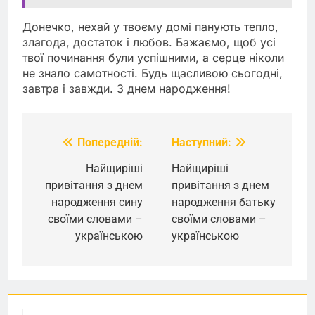
Донечко, нехай у твоєму домі панують тепло,
злагода, достаток і любов. Бажаємо, щоб усі
твої починання були успішними, а серце ніколи
не знало самотності. Будь щасливою сьогодні,
завтра і завжди. З днем народження!
Попередній:
Наступний:
Навігація
записів
Найщиріші
Найщиріші
привітання з днем
привітання з днем
народження сину
народження батьку
своїми словами –
своїми словами –
українською
українською