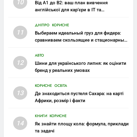
10
Від A1 до B2: ваш план вивчення
англійської для кар’єри в IT та
міжнародних компаніях
ДНІПРО
КОРИСНЕ
11
Выбираем идеальный груз для фидера:
сравниваем скользящие и стационарные
монтажи
АВТО
12
Шини для українського липня: як оцінити
бренд у реальних умовах
КОРИСНЕ
ОСВІТА
13
Де знаходиться пустеля Сахара: на карті
Африки, розмір і факти
КНИГИ
КОРИСНЕ
14
Як знайти площу кола: формула, приклади
та задачі