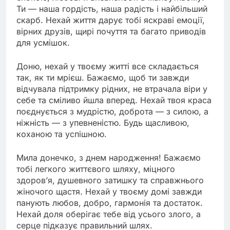
Ти — наша гордість, наша радість і найбільший
скарб. Нехай життя дарує тобі яскраві емоції,
вірних друзів, щирі почуття та багато приводів
для усмішок.
Доню, нехай у твоєму житті все складається
так, як ти мрієш. Бажаємо, щоб ти завжди
відчувала підтримку рідних, не втрачала віри у
себе та сміливо йшла вперед. Нехай твоя краса
поєднується з мудрістю, доброта — з силою, а
ніжність — з упевненістю. Будь щасливою,
коханою та успішною.
Мила донечко, з днем народження! Бажаємо
тобі легкого життєвого шляху, міцного
здоров’я, душевного затишку та справжнього
жіночого щастя. Нехай у твоєму домі завжди
панують любов, добро, гармонія та достаток.
Нехай доля оберігає тебе від усього злого, а
серце підказує правильний шлях.