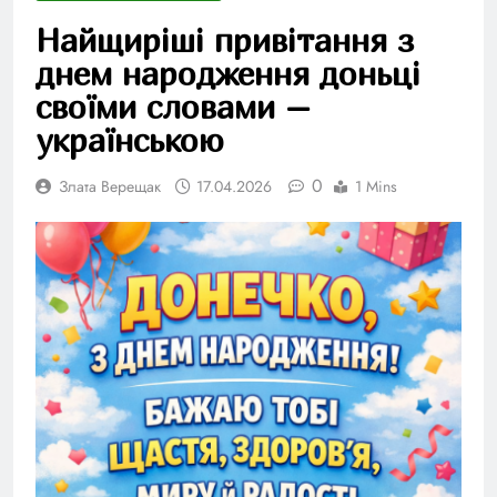
Найщиріші привітання з
днем народження доньці
своїми словами –
українською
0
Злата Верещак
17.04.2026
1 Mins