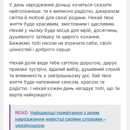
У день народження доньці хочеться сказати
найголовніше: ти є великою радістю, джерелом
світла й любові для своєї родини. Нехай твоє
життя буде красивим, змістовним і щасливим.
Нехай у ньому буде місце для мрій, досягнень,
душевного затишку та щирого кохання.
Бажаємо тобі ніколи не втрачати себе, своїх
цінностей і доброго серця.
Нехай доля веде тебе світлою дорогою, дарує
приємні зустрічі, вдалий вибір, душевний спокій
та впевненість у завтрашньому дні. Хай твоє
життя буде наповнене сенсом, красою та
радістю. І нехай кожен день нагадує тобі, що ти
варта найкращого.
READ
Найщиріші привітання з днем
народження невістці своїми словами –
українською