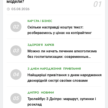
модели?
01
05.08.2026
КАР'ЄРА І БІЗНЕС
02
Скільки насправді коштує текст:
розбираємось у цінах на копірайтинг
ЗДОРОВ'Я
ХАРКІВ
03
Можно ли начать лечение алкоголизма
без госпитализации: современные
возможности
З ДНЕМ НАРОДЖЕННЯ
ПРИВІТАННЯ
04
Найщиріші привітання з днем народження
двоюрідній сестрі своїми словами
ДНІПРО
НОВИНИ
05
Тролейбус 3 Дніпро: маршрут, зупинки і
розклад