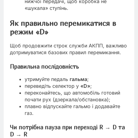
нижчої передачі, щоб коробка не
«шукала» ступінь.
Як правильно перемикатися в
режим «D»
Щоб продовжити строк служби АКПП, важливо
дотримуватися базових правил перемикання.
Правильна послідовність
утримуйте педаль
гальма
;
переведіть селектор у
«D»
;
переконайтесь, що автомобіль готовий
почати рух (дзеркала/обстановка);
плавно відпускайте гальмо і додавайте
газ.
Чи потрібна пауза при переході R → D та
D → R