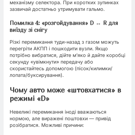
механізму селектора. При коротких зупинках
зазвичай достатньо утримувати гальмо.
Помилка 4: «розгойдування» D ↔ R для
виїзду зі снігу
Різкі перемикання туди-назад з газом можуть
перегріти АКПП і пошкодити вузли. Якщо
потрібно вибратися, дійте м’яко й дайте коробці
секунду «увімкнути» передачу або
скористайтесь допомогою (пісок/килимки/
лопата/буксирування).
Чому авто може «штовхатися» в
режимі «D»
Невеликі перемикання іноді вважаються
нормою, але виражені поштовхи — привід
розібратися. Можливі причини: