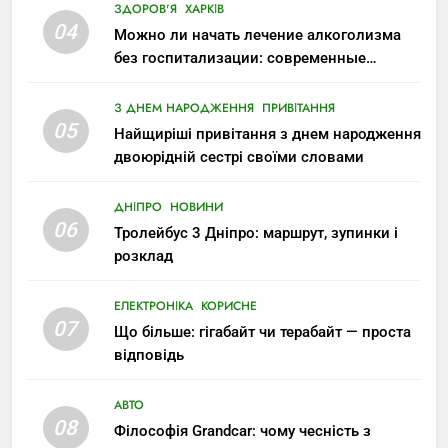
ЗДОРОВ'Я
ХАРКІВ
04
Можно ли начать лечение алкоголизма
без госпитализации: современные
возможности
З ДНЕМ НАРОДЖЕННЯ
ПРИВІТАННЯ
05
Найщиріші привітання з днем народження
двоюрідній сестрі своїми словами
ДНІПРО
НОВИНИ
06
Тролейбус 3 Дніпро: маршрут, зупинки і
розклад
ЕЛЕКТРОНІКА
КОРИСНЕ
07
Що більше: гігабайт чи терабайт — проста
відповідь
АВТО
08
Філософія Grandcar: чому чесність з