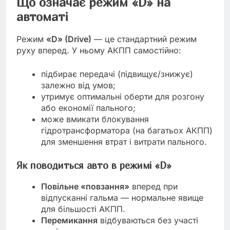
Що означає режим «D» на
автоматі
Режим
«D» (Drive)
— це стандартний режим
руху вперед. У ньому АКПП самостійно:
підбирає передачі (підвищує/знижує)
залежно від умов;
утримує оптимальні оберти для розгону
або економії пального;
може вмикати блокування
гідротрансформатора (на багатьох АКПП)
для зменшення втрат і витрати пального.
Як поводиться авто в режимі «D»
Повільне «повзання»
вперед при
відпусканні гальма — нормальне явище
для більшості АКПП.
Перемикання
відбуваються без участі