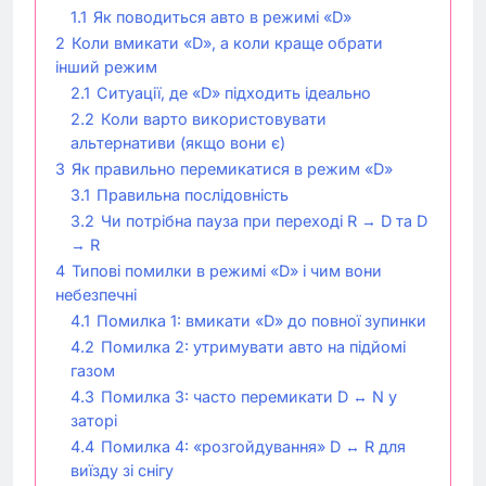
1.1
Як поводиться авто в режимі «D»
2
Коли вмикати «D», а коли краще обрати
інший режим
2.1
Ситуації, де «D» підходить ідеально
2.2
Коли варто використовувати
альтернативи (якщо вони є)
3
Як правильно перемикатися в режим «D»
3.1
Правильна послідовність
3.2
Чи потрібна пауза при переході R → D та D
→ R
4
Типові помилки в режимі «D» і чим вони
небезпечні
4.1
Помилка 1: вмикати «D» до повної зупинки
4.2
Помилка 2: утримувати авто на підйомі
газом
4.3
Помилка 3: часто перемикати D ↔ N у
заторі
4.4
Помилка 4: «розгойдування» D ↔ R для
виїзду зі снігу