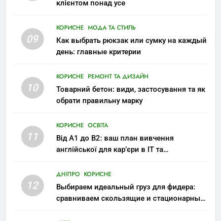
клієнтом понад усе
КОРИСНЕ
МОДА ТА СТИЛЬ
09
Как выбрать рюкзак или сумку на каждый
день: главные критерии
КОРИСНЕ
РЕМОНТ ТА ДИЗАЙН
10
Товарний бетон: види, застосування та як
обрати правильну марку
КОРИСНЕ
ОСВІТА
11
Від A1 до B2: ваш план вивчення
англійської для кар’єри в IT та
міжнародних компаніях
ДНІПРО
КОРИСНЕ
12
Выбираем идеальный груз для фидера:
сравниваем скользящие и стационарные
монтажи