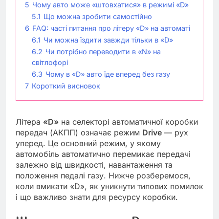
5
Чому авто може «штовхатися» в режимі «D»
5.1
Що можна зробити самостійно
6
FAQ: часті питання про літеру «D» на автоматі
6.1
Чи можна їздити завжди тільки в «D»
6.2
Чи потрібно переводити в «N» на
світлофорі
6.3
Чому в «D» авто їде вперед без газу
7
Короткий висновок
Літера
«D»
на селекторі автоматичної коробки
передач (АКПП) означає режим
Drive
— рух
уперед. Це основний режим, у якому
автомобіль автоматично перемикає передачі
залежно від швидкості, навантаження та
положення педалі газу. Нижче розберемося,
коли вмикати «D», як уникнути типових помилок
і що важливо знати для ресурсу коробки.