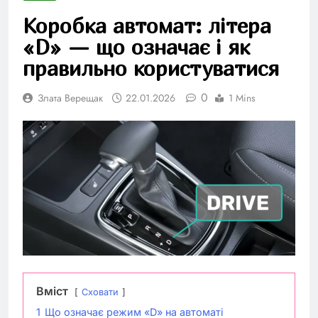
Коробка автомат: літера
«D» — що означає і як
правильно користуватися
0
Злата Верещак
22.01.2026
1 Mins
Вміст
Сховати
1
Що означає режим «D» на автоматі