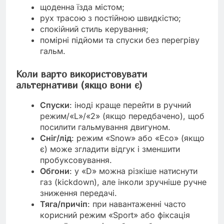
щоденна їзда містом;
рух трасою з постійною швидкістю;
спокійний стиль керування;
помірні підйоми та спуски без перегріву
гальм.
Коли варто використовувати
альтернативи (якщо вони є)
Спуски
: іноді краще перейти в ручний
режим/«L»/«2» (якщо передбачено), щоб
посилити гальмування двигуном.
Сніг/лід
: режим «Snow» або «Eco» (якщо
є) може згладити відгук і зменшити
пробуксовування.
Обгони
: у «D» можна різкіше натиснути
газ (kickdown), але інколи зручніше ручне
зниження передачі.
Тяга/причіп
: при навантаженні часто
корисний режим «Sport» або фіксація