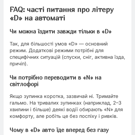
FAQ: часті питання про літеру
«D» на автоматі
Чи можна їздити завжди тільки в «D»
Так, для більшості умов «D» — основний
режим. Додаткові режими потрібні для
специфічних ситуацій (спуски, сніг, активна їзда,
причіп).
Чи потрібно переводити в «N» на
світлофорі
Якщо зупинка коротка, зазвичай ні. Тримайте
гальмо. На тривалих зупинках (наприклад, 2–3
хвилини і більше) деякі водії обирають «N» для
комфорту, але робіть це без поспіху і ривків.
Чому в «D» авто їде вперед без газу