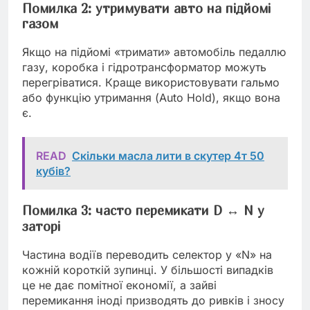
Помилка 2: утримувати авто на підйомі
газом
Якщо на підйомі «тримати» автомобіль педаллю
газу, коробка і гідротрансформатор можуть
перегріватися. Краще використовувати гальмо
або функцію утримання (Auto Hold), якщо вона
є.
READ
Скільки масла лити в скутер 4т 50
кубів?
Помилка 3: часто перемикати D ↔ N у
заторі
Частина водіїв переводить селектор у «N» на
кожній короткій зупинці. У більшості випадків
це не дає помітної економії, а зайві
перемикання іноді призводять до ривків і зносу