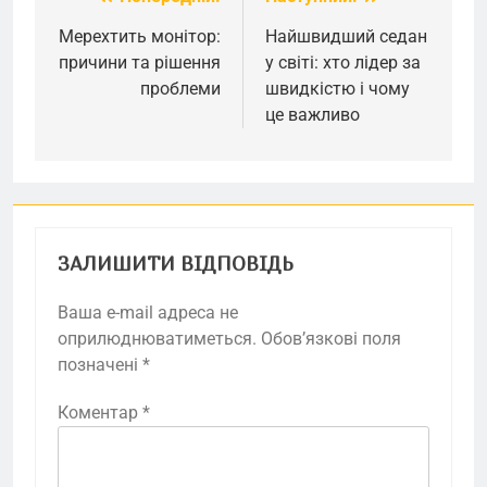
Навігація
записів
Мерехтить монітор:
Найшвидший седан
причини та рішення
у світі: хто лідер за
проблеми
швидкістю і чому
це важливо
ЗАЛИШИТИ ВІДПОВІДЬ
Ваша e-mail адреса не
оприлюднюватиметься.
Обов’язкові поля
позначені
*
Коментар
*