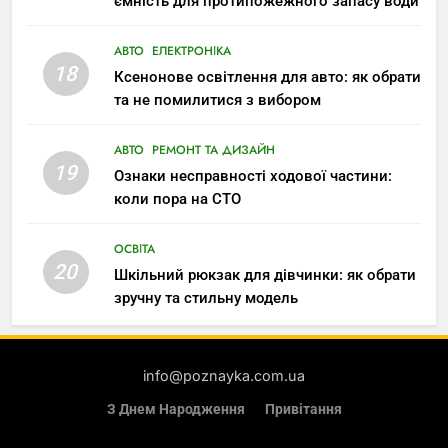
ємність для протипожежного запасу води
АВТО
ЕЛЕКТРОНІКА
18
Ксенонове освітлення для авто: як обрати
та не помилитися з вибором
АВТО
РЕМОНТ ТА ДИЗАЙН
19
Ознаки несправності ходової частини:
коли пора на СТО
ОСВІТА
20
Шкільний рюкзак для дівчинки: як обрати
зручну та стильну модель
info@poznayka.com.ua
З Днем Народження
Привітання