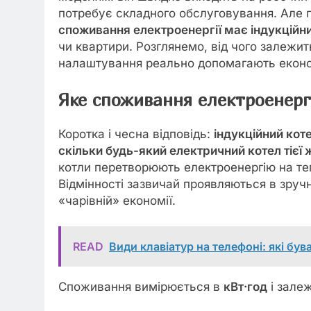
потребує складного обслуговування. Але
споживання електроенергії має індукційн
чи квартири. Розглянемо, від чого залежить
налаштування реально допомагають екон
Яке споживання електроенергі
Коротка і чесна відповідь:
індукційний кот
скільки будь-який електричний котел тієї 
котли перетворюють електроенергію на те
Відмінності зазвичай проявляються в зручно
«чарівній» економії.
READ
Види клавіатур на телефоні: які був
Споживання вимірюється в
кВт·год
і залеж