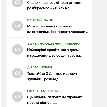
03
Скільки насправді коштує текст:
розбираємось у цінах на
копірайтинг
ЗДОРОВ'Я
ХАРКІВ
04
Можно ли начать лечение
алкоголизма без госпитализации:
современные возможности
З ДНЕМ НАРОДЖЕННЯ
ПРИВІТАННЯ
05
Найщиріші привітання з днем
народження двоюрідній сестрі
своїми словами
ДНІПРО
НОВИНИ
06
Тролейбус 3 Дніпро: маршрут,
зупинки і розклад
ЕЛЕКТРОНІКА
КОРИСНЕ
07
Що більше: гігабайт чи терабайт —
проста відповідь