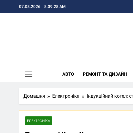
Перейти
07.08.2026
8:39:29 AM
до
вмісту
По
АВТО
РЕМОНТ ТА ДИЗАЙН
Домашня
Електроніка
Індукційний котел: 
ЕЛЕКТРОНІКА