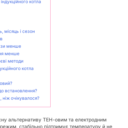
індукційного котла
, місяць і сезон
ів
рази менше
ня менше
ієві методи
укційного котла
-овий?
до встановлення?
 ніж очікувалося?
асну альтернативу ТЕН-овим та електродним
 режим, стабільно підтримує температуру й не