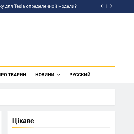
ку для Tesla определенной модели?
розбираємось у цінах на копірайтинг
лизации: современные возможности
зташувати освітлення у кухні-студії
ку для Tesla определенной модели?
розбираємось у цінах на копірайтинг
ПРО ТВАРИН
НОВИНИ
РУССКИЙ
лизации: современные возможности
Цікаве