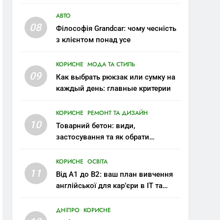
АВТО
08
Філософія Grandcar: чому чесність
з клієнтом понад усе
КОРИСНЕ
МОДА ТА СТИЛЬ
09
Как выбрать рюкзак или сумку на
каждый день: главные критерии
КОРИСНЕ
РЕМОНТ ТА ДИЗАЙН
10
Товарний бетон: види,
застосування та як обрати
правильну марку
КОРИСНЕ
ОСВІТА
11
Від A1 до B2: ваш план вивчення
англійської для кар’єри в IT та
міжнародних компаніях
ДНІПРО
КОРИСНЕ