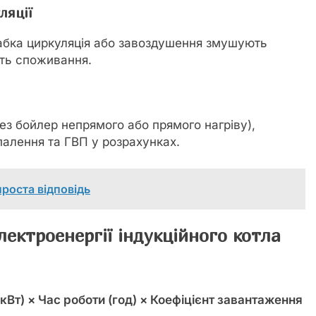
ляції
абка циркуляція або завоздушення змушують
ть споживання.
ез бойлер непрямого або прямого нагріву),
палення та ГВП у розрахунках.
проста відповідь
ектроенергії індукційного котла
кВт) × Час роботи (год) × Коефіцієнт завантаження