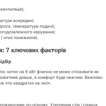
 вентиляція);
ратури всередині;
длога, температури подачі);
погодозалежного керування;
/ нічні пониження).
я: 7 ключових факторів
ідбір
ю: котел на 6 кВт фізично не може споживати як
рацюватиме довше, а комфорт буде нижчим. Важливо
не «по квадратах на око».
споживатиме по-різному. Утеплення стін і горища,