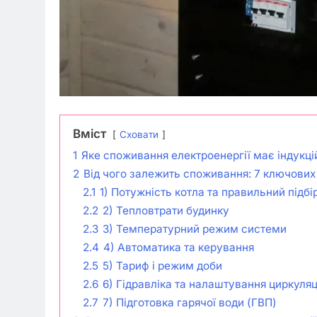
Вміст
Сховати
1
Яке споживання електроенергії має індукці
2
Від чого залежить споживання: 7 ключових
2.1
1) Потужність котла та правильний підбі
2.2
2) Тепловтрати будинку
2.3
3) Температурний режим системи
2.4
4) Автоматика та керування
2.5
5) Тариф і режим доби
2.6
6) Гідравліка та налаштування циркуляц
2.7
7) Підготовка гарячої води (ГВП)