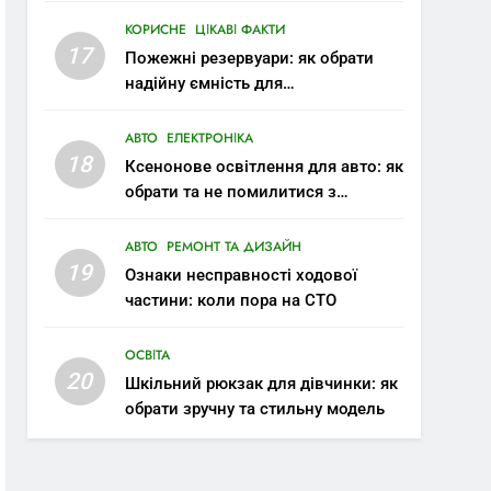
КОРИСНЕ
ЦІКАВІ ФАКТИ
17
Пожежні резервуари: як обрати
надійну ємність для
протипожежного запасу води
АВТО
ЕЛЕКТРОНІКА
18
Ксенонове освітлення для авто: як
обрати та не помилитися з
вибором
АВТО
РЕМОНТ ТА ДИЗАЙН
19
Ознаки несправності ходової
частини: коли пора на СТО
ОСВІТА
20
Шкільний рюкзак для дівчинки: як
обрати зручну та стильну модель