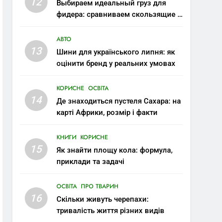
12
Выбираем идеальный груз для
фидера: сравниваем скользящие и
стационарные монтажи
АВТО
13
Шини для українського липня: як
оцінити бренд у реальних умовах
КОРИСНЕ
ОСВІТА
14
Де знаходиться пустеля Сахара: на
карті Африки, розмір і факти
КНИГИ
КОРИСНЕ
15
Як знайти площу кола: формула,
приклади та задачі
ОСВІТА
ПРО ТВАРИН
16
Скільки живуть черепахи:
тривалість життя різних видів