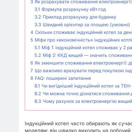
3
Як розрахувати споживання електроенергії 
3.1
Формула розрахунку кВт·год
3.2
Приклад розрахунку для будинку
3.3
Швидкий орієнтир за площею (умовно)
4
Скільки споживає індукційний котел за день
5
Міфи про «економічність» індукційних котл
5.1
Міф 1: індукційний котел споживає у 2 
5.2
Міф 2: ККД вищий — значить споживан
6
Як зменшити споживання електроенергії: д
7
Що важливо врахувати перед покупкою інд
8
FAQ: поширені запитання
8.1
Чи вигідніший індукційний котел за ТЕН
8.2
Чи можна точно дізнатися споживання 
8.3
Чому рахунок за електроенергію вищий,
Індукційний котел часто обирають як суч
моделям: він швидко виходить на робочий