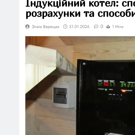
Індукційний котел: сп
розрахунки та способи
0
Злата Верещак
31.01.2026
1 Mins