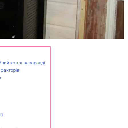
йний котел насправді
 факторів
р
ії