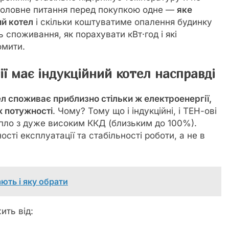
 головне питання перед покупкою одне —
яке
ий котел
і скільки коштуватиме опалення будинку
 споживання, як порахувати кВт·год і які
омити.
ї має індукційний котел насправді
ел споживає приблизно стільки ж електроенергії,
ж потужності
. Чому? Тому що і індукційні, і ТЕН-ові
пло з дуже високим ККД (близьким до 100%).
сті експлуатації та стабільності роботи, а не в
ають і яку обрати
ить від: