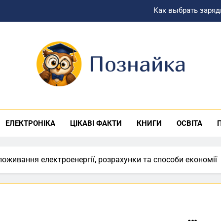
Как выбрать заряд
Скільки насправді коштує текст: 
Можно ли начать лечение алкоголизма без госпита
Як правильно ро
знайка
Как выбрать заряд
Скільки насправді коштує текст: 
ЕЛЕКТРОНІКА
ЦІКАВІ ФАКТИ
КНИГИ
ОСВІТА
Можно ли начать лечение алкоголизма без госпита
споживання електроенергії, розрахунки та способи економії