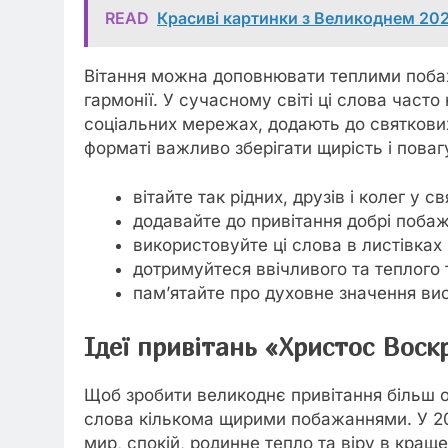
READ
Красиві картинки з Великоднем 20
Вітання можна доповнювати теплими побаж
гармонії. У сучасному світі ці слова част
соціальних мережах, додають до святкових
форматі важливо зберігати щирість і повагу
вітайте так рідних, друзів і колег у св
додавайте до привітання добрі поба
використовуйте ці слова в листівках 
дотримуйтеся ввічливого та теплого 
пам’ятайте про духовне значення ви
Ідеї привітань «Христос Воск
Щоб зробити великоднє привітання більш о
слова кількома щирими побажаннями. У 2
мир, спокій, родинне тепло та віру в кра