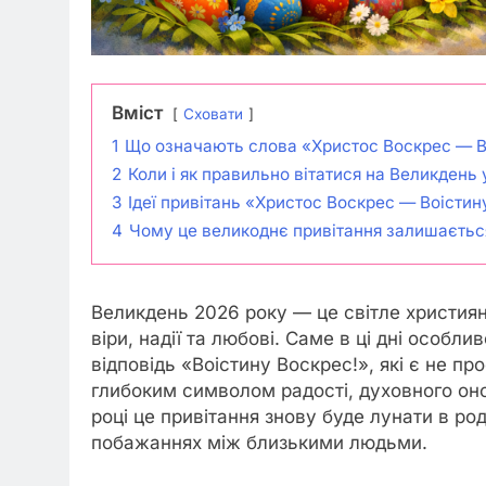
Вміст
Сховати
1
Що означають слова «Христос Воскрес — В
2
Коли і як правильно вітатися на Великдень 
3
Ідеї привітань «Христос Воскрес — Воісти
4
Чому це великоднє привітання залишаєтьс
Великдень 2026 року — це світле християн
віри, надії та любові. Саме в ці дні особл
відповідь «Воістину Воскрес!», які є не п
глибоким символом радості, духовного он
році це привітання знову буде лунати в ро
побажаннях між близькими людьми.