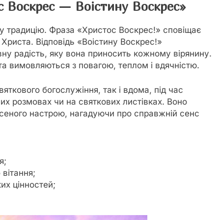
с Воскрес — Воістину Воскрес»
у традицію. Фраза «Христос Воскрес!» сповіщає
 Христа. Відповідь «Воістину Воскрес!»
вну радість, яку вона приносить кожному вірянину.
а вимовляються з повагою, теплом і вдячністю.
вяткового богослужіння, так і вдома, під час
них розмовах чи на святкових листівках. Воно
есеного настрою, нагадуючи про справжній сенс
я;
вітання;
их цінностей;