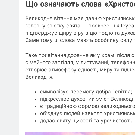
Що означають слова «Христо
Великоднє вітання має давню християнськ
головну звістку свята — воскресіння Ісуса
підтверджує щиру віру в цю подію та духо
Саме тому ці слова мають особливу силу т
Таке привітання доречне як у храмі після с
сімейного застілля, у листуванні, телефон
створює атмосферу єдності, миру та підн
Великодня.
символізує перемогу добра і світла;
підкреслює духовний зміст Великодн
є традиційною формою великоднього 
об’єднує людей навколо християнськ
додає святу щирості та урочистості.