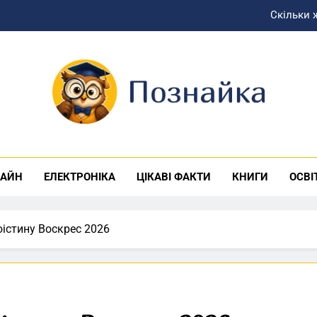
Скільки 
Де знаходиться Карибс
Як правильно ро
Найщиріші привітання з дне
знайка
Скільки 
Де знаходиться Карибс
ЗАЙН
ЕЛЕКТРОНІКА
ЦІКАВІ ФАКТИ
КНИГИ
ОСВІ
Як правильно ро
оістину Воскрес 2026