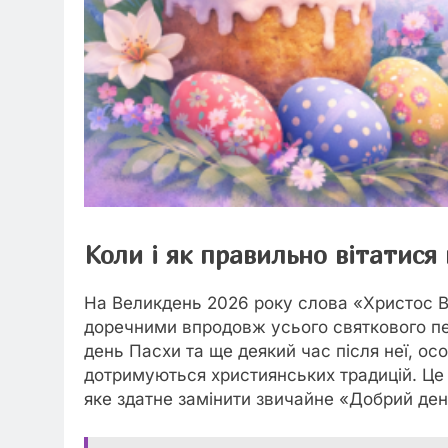
Коли і як правильно вітатися
На Великдень 2026 року слова «Христос В
доречними впродовж усього святкового пе
день Пасхи та ще деякий час після неї, особ
дотримуються християнських традицій. Це
яке здатне замінити звичайне «Добрий день