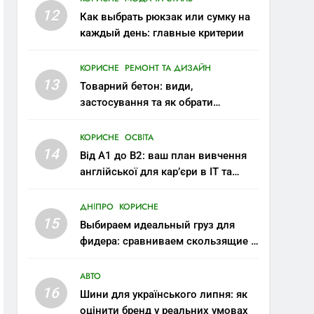
12
Как выбрать рюкзак или сумку на
каждый день: главные критерии
КОРИСНЕ
РЕМОНТ ТА ДИЗАЙН
13
Товарний бетон: види,
застосування та як обрати
правильну марку
КОРИСНЕ
ОСВІТА
14
Від A1 до B2: ваш план вивчення
англійської для кар’єри в IT та
міжнародних компаніях
ДНІПРО
КОРИСНЕ
15
Выбираем идеальный груз для
фидера: сравниваем скользящие и
стационарные монтажи
АВТО
16
Шини для українського липня: як
оцінити бренд у реальних умовах