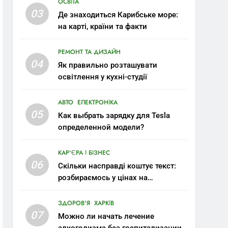
ОСВІТА
03
Де знаходиться Карибське море:
на карті, країни та факти
РЕМОНТ ТА ДИЗАЙН
04
Як правильно розташувати
освітлення у кухні-студії
АВТО
ЕЛЕКТРОНІКА
05
Как выбрать зарядку для Tesla
определенной модели?
КАР'ЄРА І БІЗНЕС
06
Скільки насправді коштує текст:
розбираємось у цінах на
копірайтинг
ЗДОРОВ'Я
ХАРКІВ
07
Можно ли начать лечение