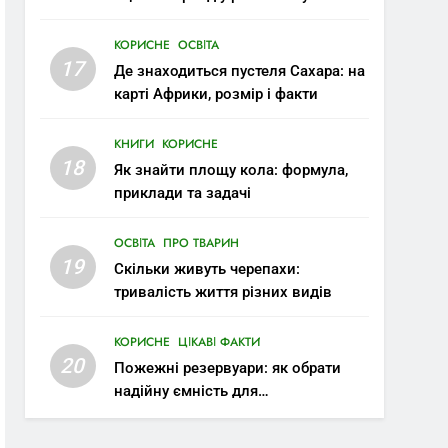
КОРИСНЕ
ОСВІТА
17
Де знаходиться пустеля Сахара: на
карті Африки, розмір і факти
КНИГИ
КОРИСНЕ
18
Як знайти площу кола: формула,
приклади та задачі
ОСВІТА
ПРО ТВАРИН
19
Скільки живуть черепахи:
тривалість життя різних видів
КОРИСНЕ
ЦІКАВІ ФАКТИ
20
Пожежні резервуари: як обрати
надійну ємність для
протипожежного запасу води