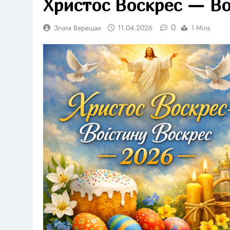
Христос Воскрес — Во
0
Злата Верещак
11.04.2026
1 Mins