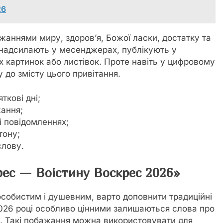
26
аннями миру, здоров’я, Божої ласки, достатку та
о надсилають у месенджерах, публікують у
 картинок або листівок. Проте навіть у цифровому
 до змісту цього привітання.
яткові дні;
жання;
і повідомленнях;
тону;
слову.
рес — Воістину Воскрес 2026»
собистим і душевним, варто доповнити традиційні
026 році особливо цінними залишаються слова про
ще. Такі побажання можна використовувати для