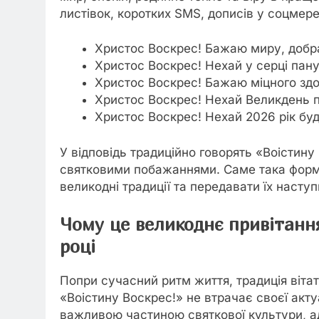
листівок, коротких SMS, дописів у соцмере
Христос Воскрес! Бажаю миру, добра,
Христос Воскрес! Нехай у серці паную
Христос Воскрес! Бажаю міцного здор
Христос Воскрес! Нехай Великдень пр
Христос Воскрес! Нехай 2026 рік буд
У відповідь традиційно говорять «Воістин
святковими побажаннями. Саме така форма
великодні традиції та передавати їх насту
Чому це великоднє привітанн
році
Попри сучасний ритм життя, традиція віта
«Воістину Воскрес!» не втрачає своєї акту
важливою частиною святкової культури, адж