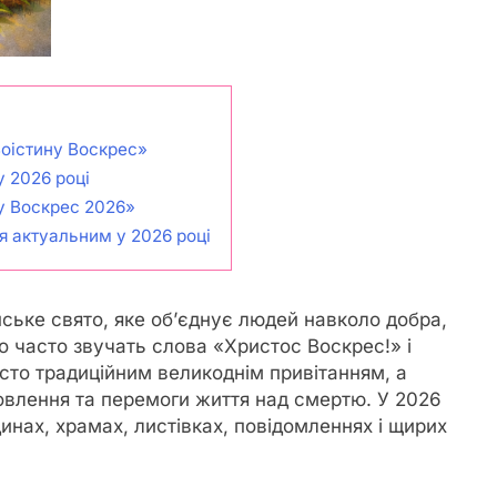
оістину Воскрес»
у 2026 році
ну Воскрес 2026»
я актуальним у 2026 році
ське свято, яке об’єднує людей навколо добра,
иво часто звучать слова «Христос Воскрес!» і
росто традиційним великоднім привітанням, а
овлення та перемоги життя над смертю. У 2026
динах, храмах, листівках, повідомленнях і щирих