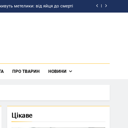
живуть метелики: від яйця до смерті
ьке море: на карті, країни та факти
зташувати освітлення у кухні-студії
м народження шефа своїми словами
живуть метелики: від яйця до смерті
ьке море: на карті, країни та факти
ТА
ПРО ТВАРИН
НОВИНИ
зташувати освітлення у кухні-студії
Цікаве