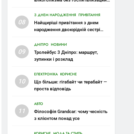
алкоголизма без госпитализации:
современные возможности
З ДНЕМ НАРОДЖЕННЯ
ПРИВІТАННЯ
08
Найщиріші привітання з днем
народження двоюрідній сестрі
своїми словами
ДНІПРО
НОВИНИ
09
Тролейбус 3 Дніпро: маршрут,
зупинки і розклад
ЕЛЕКТРОНІКА
КОРИСНЕ
10
Що більше: гігабайт чи терабайт —
проста відповідь
АВТО
11
Філософія Grandcar: чому чесність
з клієнтом понад усе
КОРИСНЕ
МОДА ТА СТИЛЬ