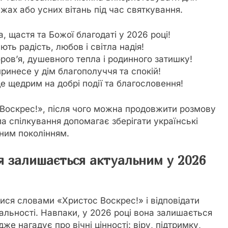
жах або усних вітань під час святкування.
 щастя та Божої благодаті у 2026 році!
ть радість, любов і світла надія!
ов’я, душевного тепла і родинного затишку!
инесе у дім благополуччя та спокій!
е щедрим на добрі події та благословення!
у Воскрес!», після чого можна продовжити розмову
 спілкування допомагає зберігати українські
пним поколінням.
я залишається актуальним у 2026
тися словами «Христос Воскрес!» і відповідати
альності. Навпаки, у 2026 році вона залишається
е нагадує про вічні цінності: віру, підтримку,