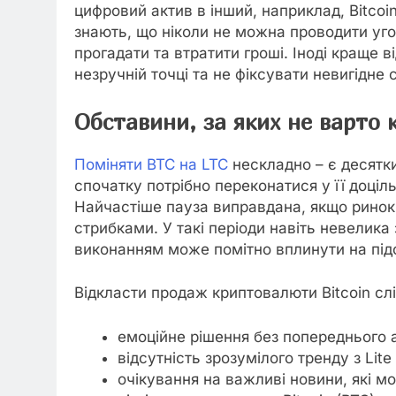
цифровий актив в інший, наприклад, Bitcoin
знають, що ніколи не можна проводити уго
прогадати та втратити гроші. Іноді краще 
незручній точці та не фіксувати невигідне 
Обставини, за яких не варто 
Поміняти BTC на LTC
нескладно – є десятки
спочатку потрібно переконатися у її доціль
Найчастіше пауза виправдана, якщо ринок 
стрибками. У такі періоди навіть невелика
виконанням може помітно вплинути на підсу
Відкласти продаж криптовалюти Bitcoin слі
емоційне рішення без попереднього а
відсутність зрозумілого тренду з Lite 
очікування на важливі новини, які м