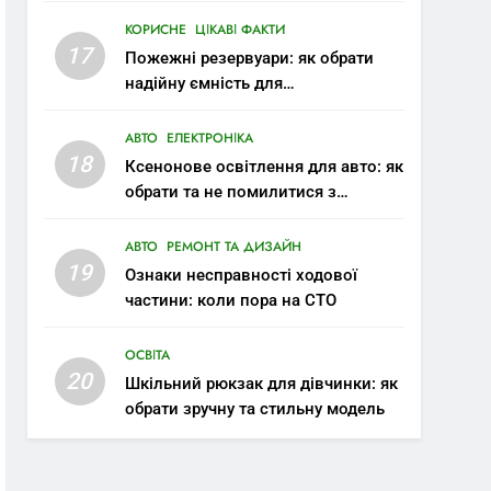
КОРИСНЕ
ЦІКАВІ ФАКТИ
17
Пожежні резервуари: як обрати
надійну ємність для
протипожежного запасу води
АВТО
ЕЛЕКТРОНІКА
18
Ксенонове освітлення для авто: як
обрати та не помилитися з
вибором
АВТО
РЕМОНТ ТА ДИЗАЙН
19
Ознаки несправності ходової
частини: коли пора на СТО
ОСВІТА
20
Шкільний рюкзак для дівчинки: як
обрати зручну та стильну модель