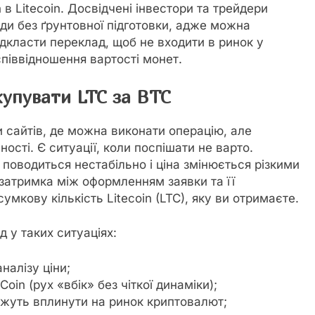
 в Litecoin. Досвідчені інвестори та трейдери
ди без ґрунтовної підготовки, адже можна
відкласти переклад, щоб не входити в ринок у
співвідношення вартості монет.
купувати LTC за BTC
 сайтів, де можна виконати операцію, але
ності. Є ситуації, коли поспішати не варто.
поводиться нестабільно і ціна змінюється різкими
 затримка між оформленням заявки та її
мкову кількість Litecoin (LTC), яку ви отримаєте.
д у таких ситуаціях:
налізу ціни;
Coin (рух «вбік» без чіткої динаміки);
ожуть вплинути на ринок криптовалют;