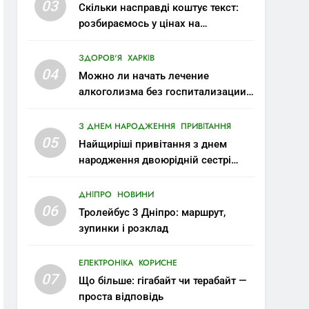
03
Скільки насправді коштує текст:
розбираємось у цінах на
копірайтинг
ЗДОРОВ'Я
ХАРКІВ
04
Можно ли начать лечение
алкоголизма без госпитализации:
современные возможности
З ДНЕМ НАРОДЖЕННЯ
ПРИВІТАННЯ
05
Найщиріші привітання з днем
народження двоюрідній сестрі
своїми словами
ДНІПРО
НОВИНИ
06
Тролейбус 3 Дніпро: маршрут,
зупинки і розклад
ЕЛЕКТРОНІКА
КОРИСНЕ
07
Що більше: гігабайт чи терабайт —
проста відповідь