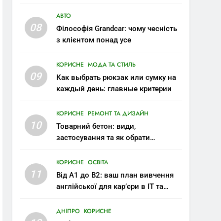
АВТО
08
Філософія Grandcar: чому чесність
з клієнтом понад усе
КОРИСНЕ
МОДА ТА СТИЛЬ
09
Как выбрать рюкзак или сумку на
каждый день: главные критерии
КОРИСНЕ
РЕМОНТ ТА ДИЗАЙН
10
Товарний бетон: види,
застосування та як обрати
правильну марку
КОРИСНЕ
ОСВІТА
11
Від A1 до B2: ваш план вивчення
англійської для кар’єри в IT та
міжнародних компаніях
ДНІПРО
КОРИСНЕ