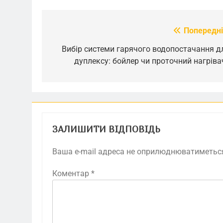
Попередні
Навігація
записів
Вибір системи гарячого водопостачання д
дуплексу: бойлер чи проточний нагріва
ЗАЛИШИТИ ВІДПОВІДЬ
Ваша e-mail адреса не оприлюднюватиметьс
Коментар
*