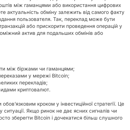
оштів між гаманцями або використання цифрових
оте актуальність обміну залежить від самого факту
завдання пользователя. Так, переклад може бути
 транзакцій або прискорити проведення операцій у
роміжний актив для подальших обмінів або
ти між біржами чи гаманцями;
переказами у мережі Bitcoin;
великих перекладів;
видами криптовалют.
обов’язковим кроком у інвестиційної стратегії. Це
 ситуації. Якщо ринок не дає ясних сигналів чи
осто зберегти Bitcoin і дочекатися більш слушного