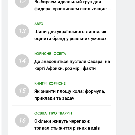
12
Выбираем идеальный груз для
фидера: сравниваем скользящие и
стационарные монтажи
АВТО
13
Шини для українського липня: як
оцінити бренд у реальних умовах
КОРИСНЕ
ОСВІТА
14
Де знаходиться пустеля Сахара: на
карті Африки, розмір і факти
КНИГИ
КОРИСНЕ
15
Як знайти площу кола: формула,
приклади та задачі
ОСВІТА
ПРО ТВАРИН
16
Скільки живуть черепахи:
тривалість життя різних видів