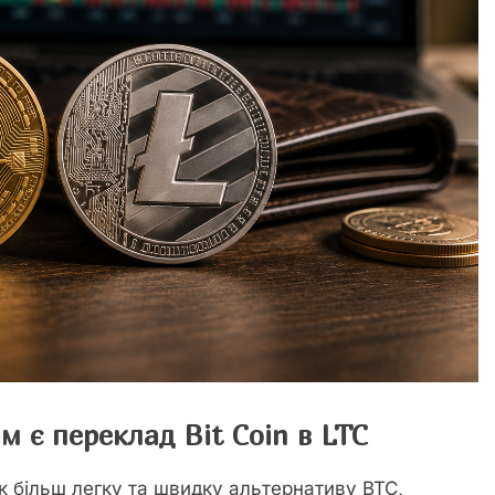
м є переклад Bit Coin в LTC
як більш легку та швидку альтернативу BTC,