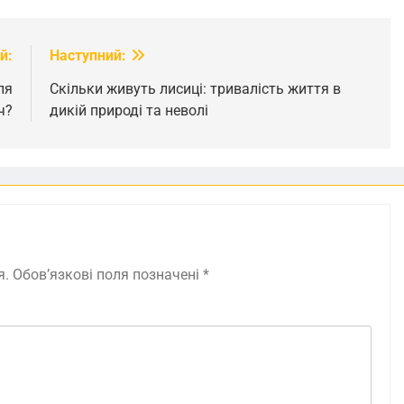
й:
Наступний:
ля
Скільки живуть лисиці: тривалість життя в
ч?
дикій природі та неволі
я.
Обов’язкові поля позначені
*