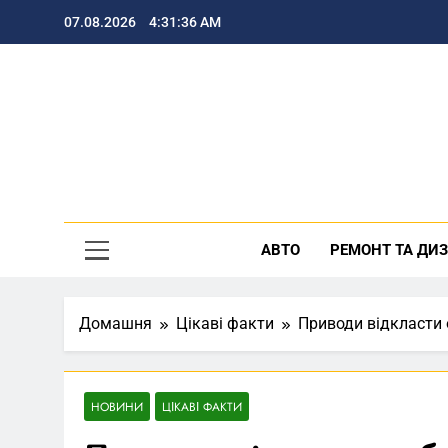
Перейти
07.08.2026
4:31:37 AM
до
вмісту
По
АВТО
РЕМОНТ ТА ДИ
Домашня
Цікаві факти
Приводи відкласти о
НОВИНИ
ЦІКАВІ ФАКТИ