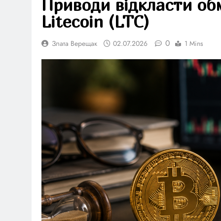
Приводи відкласти обм
Litecoin (LTC)
0
Злата Верещак
02.07.2026
1 Mins