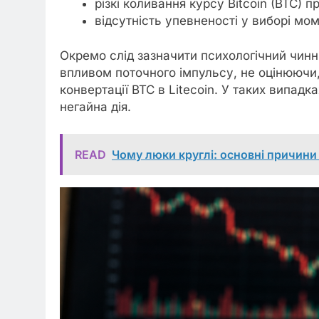
різкі коливання курсу Bitcoin (BTC) п
відсутність упевненості у виборі мом
Окремо слід зазначити психологічний чинни
впливом поточного імпульсу, не оцінюючи, 
конвертації BTC в Litecoin. У таких випад
негайна дія.
READ
Чому люки круглі: основні причини