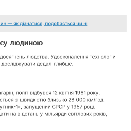
ин — як дізнатися, подобається чи ні
осу людиною
досягнень людства. Удосконалення технологій
а досліджувати дедалі глибше.
рін, політ відбувся 12 квітня 1961 року.
ється зі швидкістю близько 28 000 км/год.
тник-1», запущений СРСР у 1957 році.
ти на відстань у мільярди світлових років,