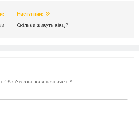
й:
Наступний:
ки
Скільки живуть вівці?
я.
Обов’язкові поля позначені
*