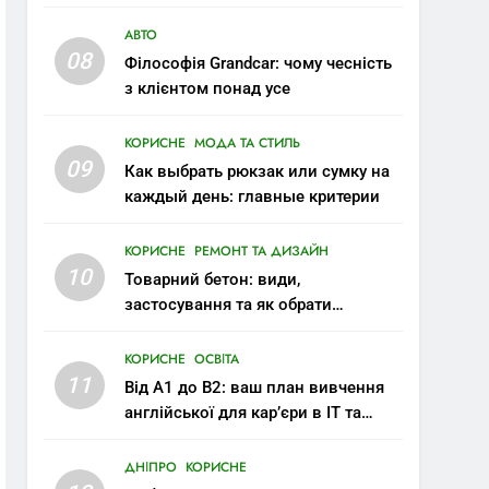
АВТО
08
Філософія Grandcar: чому чесність
з клієнтом понад усе
КОРИСНЕ
МОДА ТА СТИЛЬ
09
Как выбрать рюкзак или сумку на
каждый день: главные критерии
КОРИСНЕ
РЕМОНТ ТА ДИЗАЙН
10
Товарний бетон: види,
застосування та як обрати
правильну марку
КОРИСНЕ
ОСВІТА
11
Від A1 до B2: ваш план вивчення
англійської для кар’єри в IT та
міжнародних компаніях
ДНІПРО
КОРИСНЕ