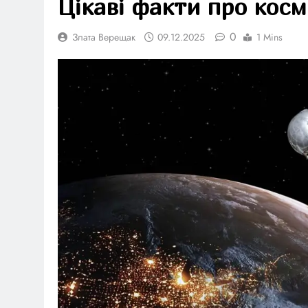
Цікаві факти про косм
0
Злата Верещак
09.12.2025
1 Mins