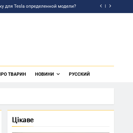
ку для Tesla определенной модели?
розбираємось у цінах на копірайтинг
лизации: современные возможности
зташувати освітлення у кухні-студії
ку для Tesla определенной модели?
розбираємось у цінах на копірайтинг
ПРО ТВАРИН
НОВИНИ
РУССКИЙ
лизации: современные возможности
Цікаве