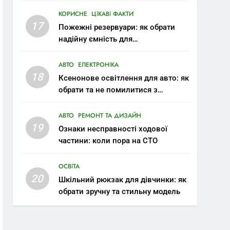
КОРИСНЕ
ЦІКАВІ ФАКТИ
17
Пожежні резервуари: як обрати
надійну ємність для
протипожежного запасу води
АВТО
ЕЛЕКТРОНІКА
18
Ксенонове освітлення для авто: як
обрати та не помилитися з
вибором
АВТО
РЕМОНТ ТА ДИЗАЙН
19
Ознаки несправності ходової
частини: коли пора на СТО
ОСВІТА
20
Шкільний рюкзак для дівчинки: як
обрати зручну та стильну модель