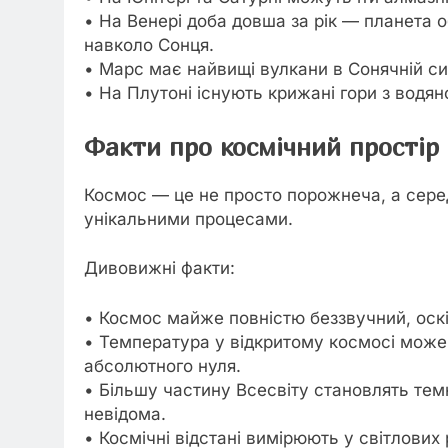
• На Венері доба довша за рік — планета о
навколо Сонця.
• Марс має найвищі вулкани в Сонячній с
• На Плутоні існують крижані гори з водян
Факти про космічний простір
Космос — це не просто порожнеча, а сер
унікальними процесами.
Дивовижні факти:
• Космос майже повністю беззвучний, оск
• Температура у відкритому космосі може
абсолютного нуля.
• Більшу частину Всесвіту становлять темн
невідома.
• Космічні відстані вимірюють у світлових 