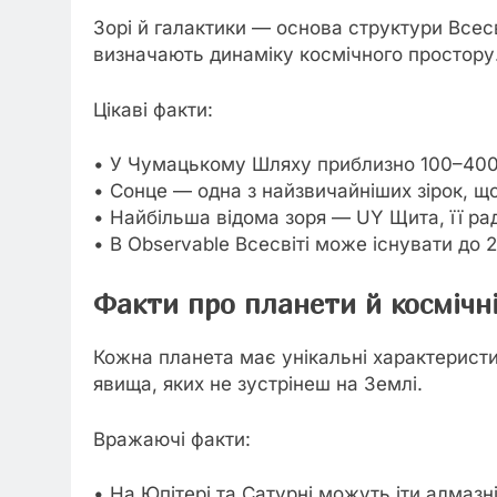
Зорі й галактики — основа структури Всесв
визначають динаміку космічного простору
Цікаві факти:
• У Чумацькому Шляху приблизно 100–400 
• Сонце — одна з найзвичайніших зірок, щ
• Найбільша відома зоря — UY Щита, її рад
• В Observable Всесвіті може існувати до 2
Факти про планети й космічні
Кожна планета має унікальні характеристик
явища, яких не зустрінеш на Землі.
Вражаючі факти:
• На Юпітері та Сатурні можуть іти алмазн