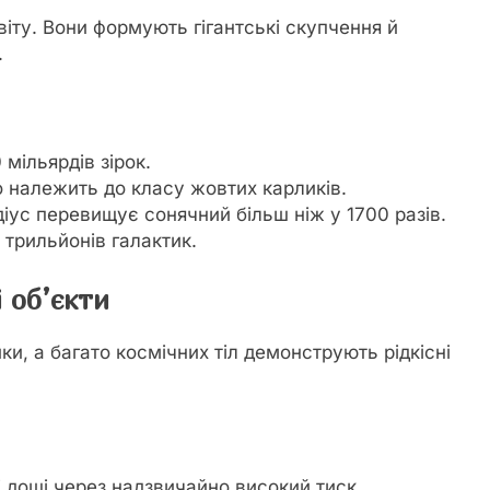
іту. Вони формують гігантські скупчення й
.
мільярдів зірок.
о належить до класу жовтих карликів.
іус перевищує сонячний більш ніж у 1700 разів.
 трильйонів галактик.
 об’єкти
и, а багато космічних тіл демонструють рідкісні
і дощі через надзвичайно високий тиск.