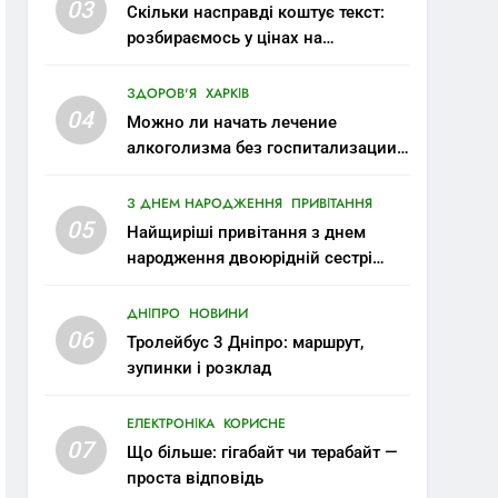
03
Скільки насправді коштує текст:
розбираємось у цінах на
копірайтинг
ЗДОРОВ'Я
ХАРКІВ
04
Можно ли начать лечение
алкоголизма без госпитализации:
современные возможности
З ДНЕМ НАРОДЖЕННЯ
ПРИВІТАННЯ
05
Найщиріші привітання з днем
народження двоюрідній сестрі
своїми словами
ДНІПРО
НОВИНИ
06
Тролейбус 3 Дніпро: маршрут,
зупинки і розклад
ЕЛЕКТРОНІКА
КОРИСНЕ
07
Що більше: гігабайт чи терабайт —
проста відповідь