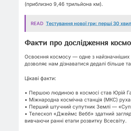
(приблизно 9,46 трильйона км).
READ
Тестування нової гри: перші 30 хвил
Факти про дослідження косм
Освоєння космосу — одне з найзначніших 
дозволяє нам дізнаватися дедалі більше т
Цікаві факти:
• Першою людиною в космосі став Юрій Гага
• Міжнародна космічна станція (МКС) руха
• Перший штучний супутник Землі — «Супу
• Телескоп «Джеймс Вебб» здатний загляда
вивчаючи ранні етапи розвитку Всесвіту.