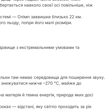
бертається навколо своєї осі повільніше, ніж
истемі — Олімп заввишки близько 22 км.
ого льоду, попри його малі розміри.
едовище з екстремальними умовами та
ільки там немає середовища для поширення звуку.
 знижуватися нижче –270 °C, майже до
а матерія й темна енергія, природа яких досі
роках — відстані, яку світло проходить за рік