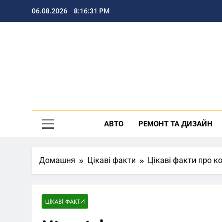
Перейти
06.08.2026
8:16:31 PM
до
вмісту
По
АВТО
РЕМОНТ ТА ДИЗАЙН
Домашня
Цікаві факти
Цікаві факти про к
ЦІКАВІ ФАКТИ