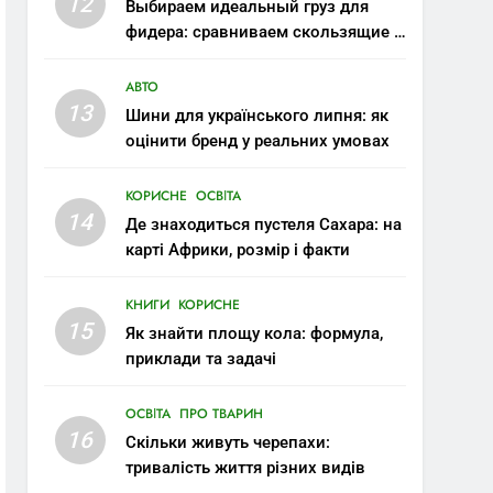
12
Выбираем идеальный груз для
фидера: сравниваем скользящие и
стационарные монтажи
АВТО
13
Шини для українського липня: як
оцінити бренд у реальних умовах
КОРИСНЕ
ОСВІТА
14
Де знаходиться пустеля Сахара: на
карті Африки, розмір і факти
КНИГИ
КОРИСНЕ
15
Як знайти площу кола: формула,
приклади та задачі
ОСВІТА
ПРО ТВАРИН
16
Скільки живуть черепахи:
тривалість життя різних видів