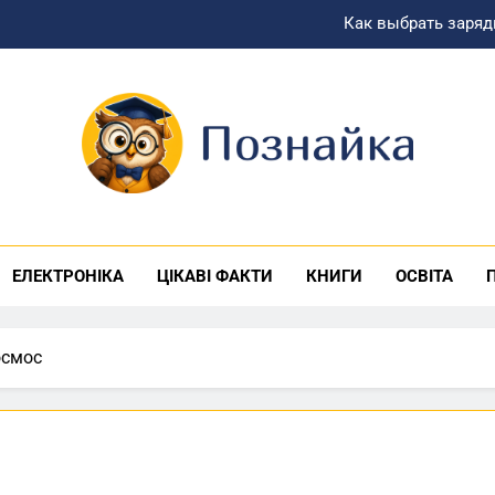
Как выбрать заряд
Скільки насправді коштує текст: 
Можно ли начать лечение алкоголизма без госпита
Як правильно ро
знайка
Как выбрать заряд
Скільки насправді коштує текст: 
ЕЛЕКТРОНІКА
ЦІКАВІ ФАКТИ
КНИГИ
ОСВІТА
Можно ли начать лечение алкоголизма без госпита
осмос