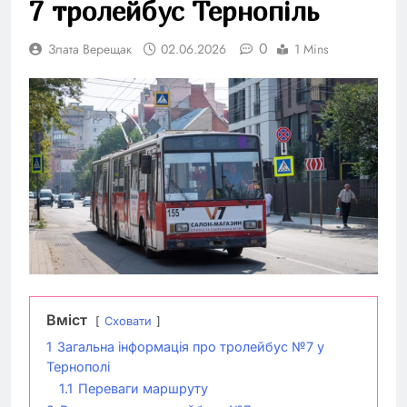
7 тролейбус Тернопіль
0
Злата Верещак
02.06.2026
1 Mins
Вміст
Сховати
1
Загальна інформація про тролейбус №7 у
Тернополі
1.1
Переваги маршруту