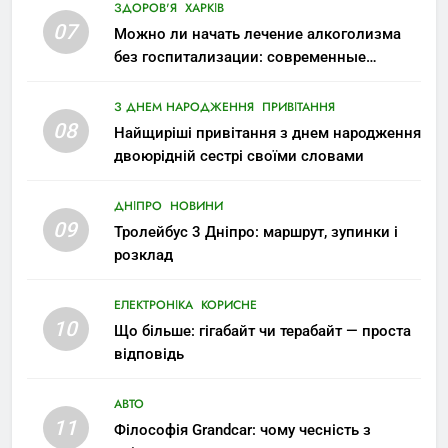
ЗДОРОВ'Я
ХАРКІВ
07
Можно ли начать лечение алкоголизма
без госпитализации: современные
возможности
З ДНЕМ НАРОДЖЕННЯ
ПРИВІТАННЯ
08
Найщиріші привітання з днем народження
двоюрідній сестрі своїми словами
ДНІПРО
НОВИНИ
09
Тролейбус 3 Дніпро: маршрут, зупинки і
розклад
ЕЛЕКТРОНІКА
КОРИСНЕ
10
Що більше: гігабайт чи терабайт — проста
відповідь
АВТО
11
Філософія Grandcar: чому чесність з