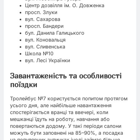
Центр дозвілля ім. О. Довженка
просп. Злуки
вул. Сахарова
просп. Бандери
бул. Данила Галицького
вул. Коновальця
вул. Сливенська
Школа №10
вул. Лесі Українки
Завантаженість та особливості
поїздки
Тролейбус №7 користується попитом протягом
усього дня, але найбільше навантаження
спостерігається вранці та ввечері, коли
мешканці їдуть на роботу, навчання або
повертаються додому. У такі періоди салони
можуть бути заповнені на 85–90%, а посадка
на популярних зупинках іноді займає більше