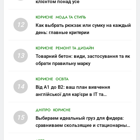
клієнтом понад усе
КОРИСНЕ
МОДА ТА СТИЛЬ
12
Как выбрать рюкзак или сумку на каждый
день: главные критерии
КОРИСНЕ
РЕМОНТ ТА ДИЗАЙН
13
Товарний бетон: види, застосування та як
обрати правильну марку
КОРИСНЕ
ОСВІТА
14
Від A1 до B2: ваш план вивчення
англійської для кар’єри в IT та
міжнародних компаніях
ДНІПРО
КОРИСНЕ
15
Выбираем идеальный груз для фидера:
сравниваем скользящие и стационарные
монтажи