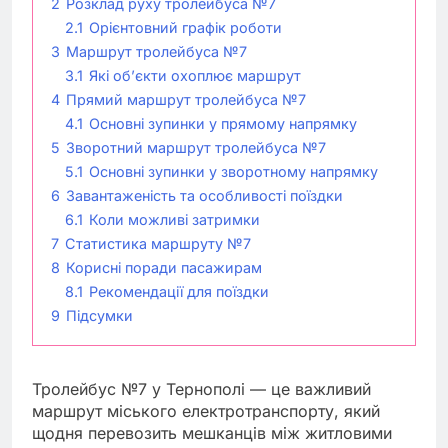
2
Розклад руху тролейбуса №7
2.1
Орієнтовний графік роботи
3
Маршрут тролейбуса №7
3.1
Які об’єкти охоплює маршрут
4
Прямий маршрут тролейбуса №7
4.1
Основні зупинки у прямому напрямку
5
Зворотний маршрут тролейбуса №7
5.1
Основні зупинки у зворотному напрямку
6
Завантаженість та особливості поїздки
6.1
Коли можливі затримки
7
Статистика маршруту №7
8
Корисні поради пасажирам
8.1
Рекомендації для поїздки
9
Підсумки
Тролейбус №7 у Тернополі — це важливий
маршрут міського електротранспорту, який
щодня перевозить мешканців між житловими