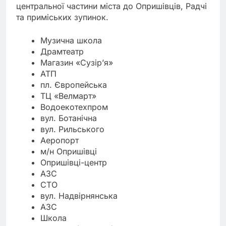
центральної частини міста до Опришівців, Радчі
та приміських зупинок.
Музична школа
Драмтеатр
Магазин «Сузір’я»
АТП
пл. Європейська
ТЦ «Велмарт»
Водоекотехпром
вул. Ботанічна
вул. Рильського
Аеропорт
м/н Опришівці
Опришівці-центр
АЗС
СТО
вул. Надвірнянська
АЗС
Школа