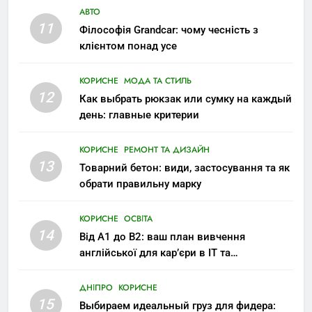
АВТО
11
Філософія Grandcar: чому чесність з
клієнтом понад усе
КОРИСНЕ
МОДА ТА СТИЛЬ
12
Как выбрать рюкзак или сумку на каждый
день: главные критерии
КОРИСНЕ
РЕМОНТ ТА ДИЗАЙН
13
Товарний бетон: види, застосування та як
обрати правильну марку
КОРИСНЕ
ОСВІТА
14
Від A1 до B2: ваш план вивчення
англійської для кар’єри в IT та
міжнародних компаніях
ДНІПРО
КОРИСНЕ
15
Выбираем идеальный груз для фидера: