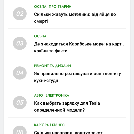
ОСВІТА
ПРО ТВАРИН
02
Скільки живуть метелики: від яйця до
смерті
ОСВІТА
03
Де знаходиться Карибське море: на карті,
країни та факти
РЕМОНТ ТА ДИЗАЙН
04
Як правильно розташувати освітлення у
кухні-студії
АВТО
ЕЛЕКТРОНІКА
05
Как выбрать зарядку для Tesla
определенной модели?
КАР'ЄРА І БІЗНЕС
06
Скільки насправді коштує текст: