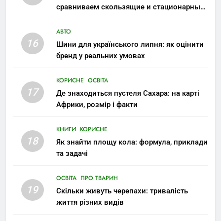
сравниваем скользящие и стационарные
монтажи
АВТО
16
Шини для українського липня: як оцінити
бренд у реальних умовах
КОРИСНЕ
ОСВІТА
17
Де знаходиться пустеля Сахара: на карті
Африки, розмір і факти
КНИГИ
КОРИСНЕ
18
Як знайти площу кола: формула, приклади
та задачі
ОСВІТА
ПРО ТВАРИН
19
Скільки живуть черепахи: тривалість
життя різних видів