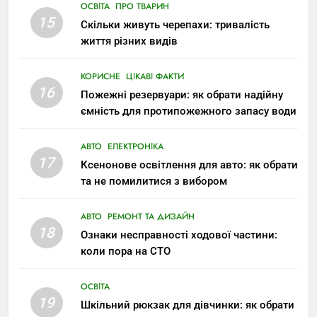
ОСВІТА
ПРО ТВАРИН
15
Скільки живуть черепахи: тривалість
життя різних видів
КОРИСНЕ
ЦІКАВІ ФАКТИ
16
Пожежні резервуари: як обрати надійну
ємність для протипожежного запасу води
АВТО
ЕЛЕКТРОНІКА
17
Ксенонове освітлення для авто: як обрати
та не помилитися з вибором
АВТО
РЕМОНТ ТА ДИЗАЙН
18
Ознаки несправності ходової частини:
коли пора на СТО
ОСВІТА
19
Шкільний рюкзак для дівчинки: як обрати