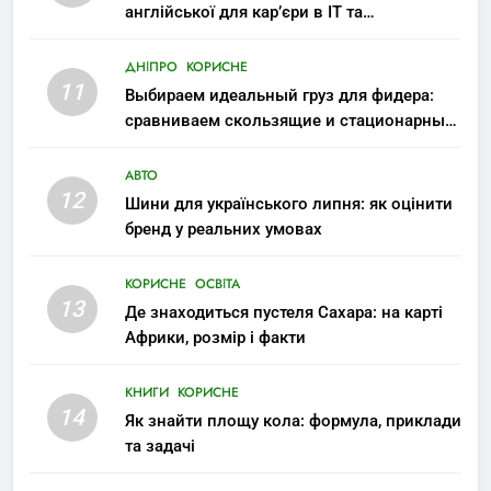
англійської для кар’єри в IT та
міжнародних компаніях
ДНІПРО
КОРИСНЕ
11
Выбираем идеальный груз для фидера:
сравниваем скользящие и стационарные
монтажи
АВТО
12
Шини для українського липня: як оцінити
бренд у реальних умовах
КОРИСНЕ
ОСВІТА
13
Де знаходиться пустеля Сахара: на карті
Африки, розмір і факти
КНИГИ
КОРИСНЕ
14
Як знайти площу кола: формула, приклади
та задачі