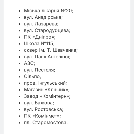
Міська лікарня №20;
вул. Анадірська;
вул. Лазарєва;
вул. Стародубцева;
ПК «Дніпро»;
Школа №115;
сквер ім. Т. Шевченка;
вул. Паші Ангеліної;
АЗС;
вул. Пестеля;
Сільпо;
пров. Інгульський;
Магазин «Клінчик»;
Завод «Комінтерн»;
вул. Бажова;
вул. Ростовська;
ПК «Комінмет»;
пл. Старомостова.