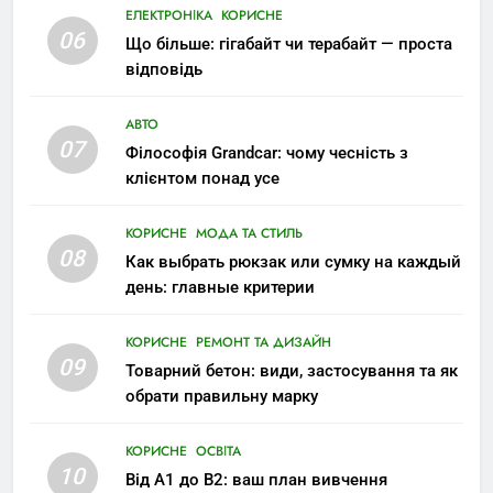
ЕЛЕКТРОНІКА
КОРИСНЕ
06
Що більше: гігабайт чи терабайт — проста
відповідь
АВТО
07
Філософія Grandcar: чому чесність з
клієнтом понад усе
КОРИСНЕ
МОДА ТА СТИЛЬ
08
Как выбрать рюкзак или сумку на каждый
день: главные критерии
КОРИСНЕ
РЕМОНТ ТА ДИЗАЙН
09
Товарний бетон: види, застосування та як
обрати правильну марку
КОРИСНЕ
ОСВІТА
10
Від A1 до B2: ваш план вивчення