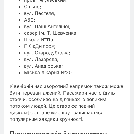
пров. Інгульський;
Сільпо;
вул. Пестеля;
АЗС;
вул. Паші Ангеліної;
сквер ім. Т. Шевченка;
Школа №115;
ПК «Дніпро»;
вул. Стародубцева;
вул. Лазарєва;
вул. Анадірська;
Міська лікарня №20.
У вечірній час зворотний напрямок також може
бути перевантажений. Пасажири часто їдуть
стоячи, особливо на ділянках із великим
потоком людей. Це створює певний
дискомфорт, але маршрут залишається
популярним завдяки зручності.
Пасажиропотік і статистика