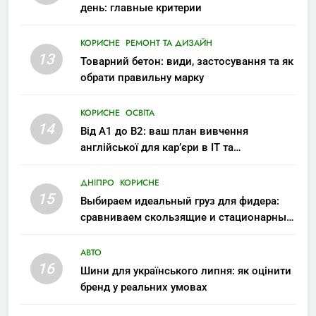
день: главные критерии
КОРИСНЕ
РЕМОНТ ТА ДИЗАЙН
13
Товарний бетон: види, застосування та як
обрати правильну марку
КОРИСНЕ
ОСВІТА
14
Від A1 до B2: ваш план вивчення
англійської для кар’єри в IT та
міжнародних компаніях
ДНІПРО
КОРИСНЕ
15
Выбираем идеальный груз для фидера:
сравниваем скользящие и стационарные
монтажи
АВТО
16
Шини для українського липня: як оцінити
бренд у реальних умовах