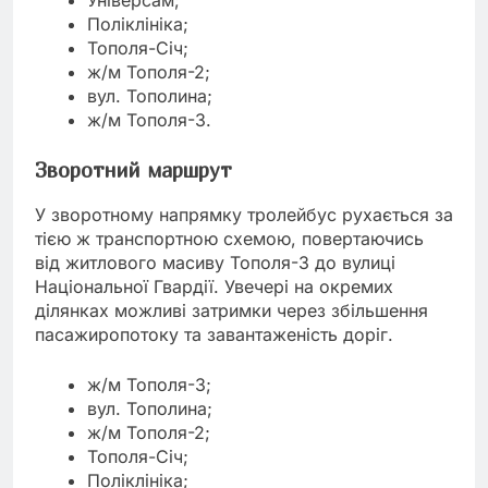
Поліклініка;
Тополя-Січ;
ж/м Тополя-2;
вул. Тополина;
ж/м Тополя-3.
Зворотний маршрут
У зворотному напрямку тролейбус рухається за
тією ж транспортною схемою, повертаючись
від житлового масиву Тополя-3 до вулиці
Національної Гвардії. Увечері на окремих
ділянках можливі затримки через збільшення
пасажиропотоку та завантаженість доріг.
ж/м Тополя-3;
вул. Тополина;
ж/м Тополя-2;
Тополя-Січ;
Поліклініка;