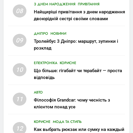
З ДНЕМ НАРОДЖЕННЯ
ПРИВІТАННЯ
08
Найщиріші привітання з днем народження
двоюрідній сестрі своїми словами
ДНІПРО
НОВИНИ
09
Тролейбус 3 Дніпро: маршрут, зупинки і
розклад
ЕЛЕКТРОНІКА
КОРИСНЕ
10
Що більше: гігабайт чи терабайт — проста
відповідь
АВТО
11
Філософія Grandcar: чому чесність з
клієнтом понад усе
КОРИСНЕ
МОДА ТА СТИЛЬ
12
Как выбрать рюкзак или сумку на каждый