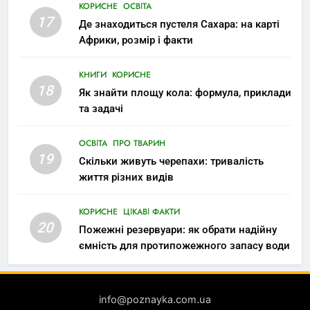
КОРИСНЕ
ОСВІТА
17
Де знаходиться пустеля Сахара: на карті
Африки, розмір і факти
КНИГИ
КОРИСНЕ
18
Як знайти площу кола: формула, приклади
та задачі
ОСВІТА
ПРО ТВАРИН
19
Скільки живуть черепахи: тривалість
життя різних видів
КОРИСНЕ
ЦІКАВІ ФАКТИ
20
Пожежні резервуари: як обрати надійну
ємність для протипожежного запасу води
info@poznayka.com.ua