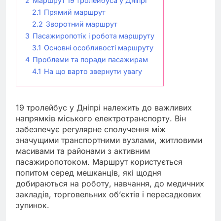
2
Маршрут 19 тролейбуса у Дніпрі
2.1
Прямий маршрут
2.2
Зворотний маршрут
3
Пасажиропотік і робота маршруту
3.1
Основні особливості маршруту
4
Проблеми та поради пасажирам
4.1
На що варто звернути увагу
19 тролейбус у Дніпрі належить до важливих
напрямків міського електротранспорту. Він
забезпечує регулярне сполучення між
значущими транспортними вузлами, житловими
масивами та районами з активним
пасажиропотоком. Маршрут користується
попитом серед мешканців, які щодня
добираються на роботу, навчання, до медичних
закладів, торговельних об’єктів і пересадкових
зупинок.