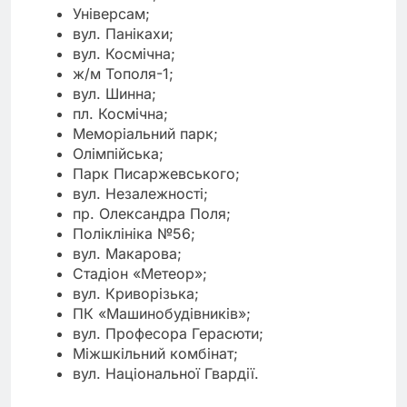
Універсам;
вул. Панікахи;
вул. Космічна;
ж/м Тополя-1;
вул. Шинна;
пл. Космічна;
Меморіальний парк;
Олімпійська;
Парк Писаржевського;
вул. Незалежності;
пр. Олександра Поля;
Поліклініка №56;
вул. Макарова;
Стадіон «Метеор»;
вул. Криворізька;
ПК «Машинобудівників»;
вул. Професора Герасюти;
Міжшкільний комбінат;
вул. Національної Гвардії.