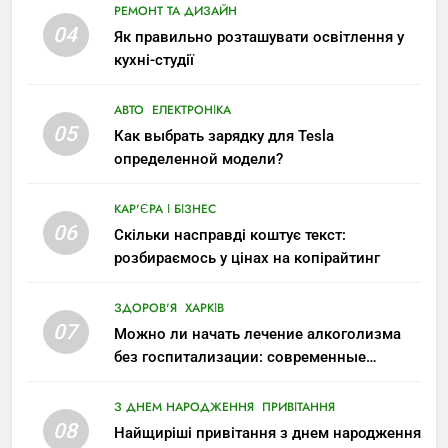
РЕМОНТ ТА ДИЗАЙН
04
Як правильно розташувати освітлення у
кухні-студії
АВТО
ЕЛЕКТРОНІКА
05
Как выбрать зарядку для Tesla
определенной модели?
КАР'ЄРА І БІЗНЕС
06
Скільки насправді коштує текст:
розбираємось у цінах на копірайтинг
ЗДОРОВ'Я
ХАРКІВ
07
Можно ли начать лечение алкоголизма
без госпитализации: современные
возможности
З ДНЕМ НАРОДЖЕННЯ
ПРИВІТАННЯ
08
Найщиріші привітання з днем народження