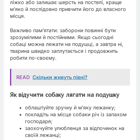
ліжко або залишає шерсть на постелі, краще
м’яко й послідовно привчити його до власного
місця.
Важливо пам’ятати: заборони повинні бути
зрозумілими й постійними. Якщо сьогодні
собаці можна лежати на подушці, а завтра ні,
тварина швидко заплутається і продовжить
робити по-своєму.
READ
Скільки живуть півні?
Як відучити собаку лягати на подушку
облаштуйте зручну й м’яку лежанку;
покладіть на місце собаки річ із запахом
господаря;
заохочуйте улюбленця за відпочинок на
своїй лежанці;