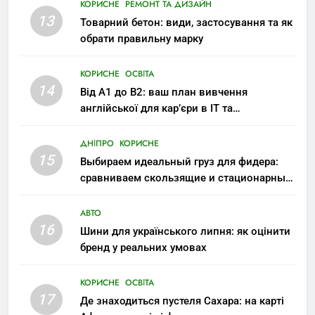
КОРИСНЕ
РЕМОНТ ТА ДИЗАЙН
13
Товарний бетон: види, застосування та як
обрати правильну марку
КОРИСНЕ
ОСВІТА
14
Від A1 до B2: ваш план вивчення
англійської для кар’єри в IT та
міжнародних компаніях
ДНІПРО
КОРИСНЕ
15
Выбираем идеальный груз для фидера:
сравниваем скользящие и стационарные
монтажи
АВТО
16
Шини для українського липня: як оцінити
бренд у реальних умовах
КОРИСНЕ
ОСВІТА
17
Де знаходиться пустеля Сахара: на карті