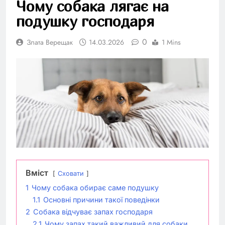
Чому собака лягає на
подушку господаря
0
Злата Верещак
14.03.2026
1 Mins
Вміст
Сховати
1
Чому собака обирає саме подушку
1.1
Основні причини такої поведінки
2
Собака відчуває запах господаря
2.1
Чому запах такий важливий для собаки