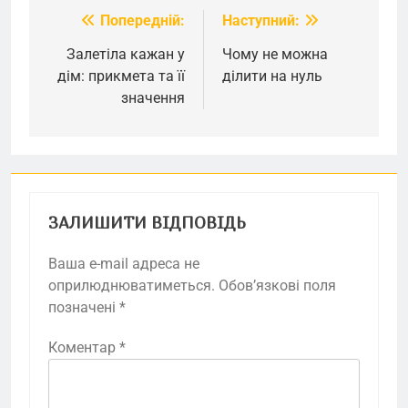
Попередній:
Наступний:
Навігація
записів
Залетіла кажан у
Чому не можна
дім: прикмета та її
ділити на нуль
значення
ЗАЛИШИТИ ВІДПОВІДЬ
Ваша e-mail адреса не
оприлюднюватиметься.
Обов’язкові поля
позначені
*
Коментар
*