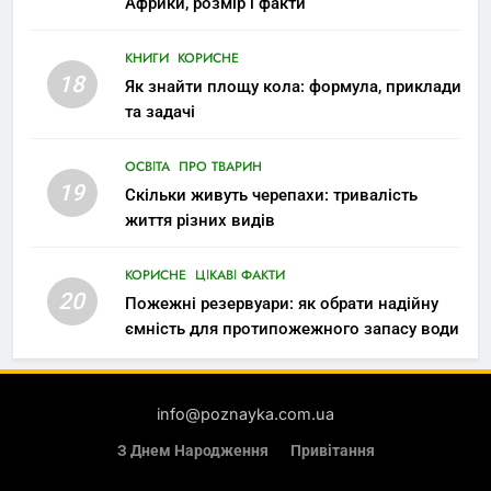
Африки, розмір і факти
КНИГИ
КОРИСНЕ
18
Як знайти площу кола: формула, приклади
та задачі
ОСВІТА
ПРО ТВАРИН
19
Скільки живуть черепахи: тривалість
життя різних видів
КОРИСНЕ
ЦІКАВІ ФАКТИ
20
Пожежні резервуари: як обрати надійну
ємність для протипожежного запасу води
info@poznayka.com.ua
З Днем Народження
Привітання