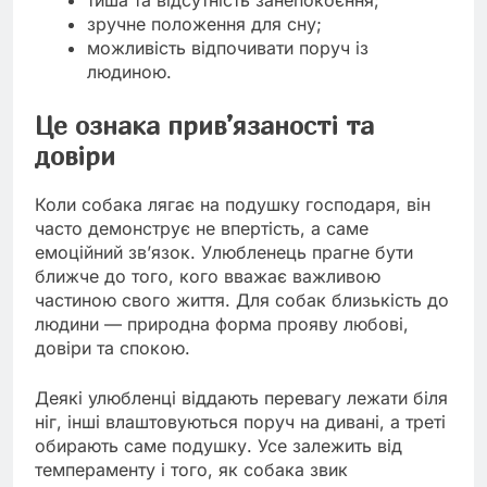
тиша та відсутність занепокоєння;
зручне положення для сну;
можливість відпочивати поруч із
людиною.
Це ознака прив’язаності та
довіри
Коли собака лягає на подушку господаря, він
часто демонструє не впертість, а саме
емоційний зв’язок. Улюбленець прагне бути
ближче до того, кого вважає важливою
частиною свого життя. Для собак близькість до
людини — природна форма прояву любові,
довіри та спокою.
Деякі улюбленці віддають перевагу лежати біля
ніг, інші влаштовуються поруч на дивані, а треті
обирають саме подушку. Усе залежить від
темпераменту і того, як собака звик