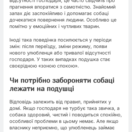
відсутності господаря, це часто свідчить про
прагнення впоратися з самотністю. Знайомий
запах діє заспокійливо і допомагає собаці
дочекатися повернення людини. Особливо це
помітно у емоційних і чутливих тварин.
Іноді така поведінка посилюється у періоди
змін: після переїзду, зміни режиму, появи
нового улюбленця або тривалої відсутності
господаря. У таких випадках подушка стає
своєрідною «зоною спокою».
Чи потрібно забороняти собаці
лежати на подушці
Відповідь залежить від правил, прийнятих у
домі. Якщо господаря не турбує така звичка, а
собака здоровий, чистий і поводиться спокійно,
особливої проблеми в цьому немає. Але якщо
власнику неприємно, що улюбленець займає