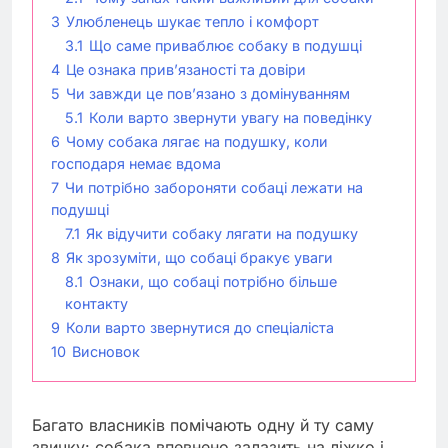
3
Улюбленець шукає тепло і комфорт
3.1
Що саме приваблює собаку в подушці
4
Це ознака прив’язаності та довіри
5
Чи завжди це пов’язано з домінуванням
5.1
Коли варто звернути увагу на поведінку
6
Чому собака лягає на подушку, коли
господаря немає вдома
7
Чи потрібно забороняти собаці лежати на
подушці
7.1
Як відучити собаку лягати на подушку
8
Як зрозуміти, що собаці бракує уваги
8.1
Ознаки, що собаці потрібно більше
контакту
9
Коли варто звернутися до спеціаліста
10
Висновок
Багато власників помічають одну й ту саму
звичку: собака впевнено залазить на ліжко і